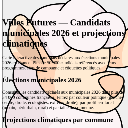
Villes Futures — Candidats
municipales 2026 et projections
climatiques
Carte interactive des candidats déclarés aux élections municipales
2026 en France. Plus de 50 000 candidats référencés avec leurs
programmes, sites de campagne et étiquettes politiques.
Élections municipales 2026
Consultez les candidats déclarés aux municipales 2026 dans plus de
34 000 communes françaises. Filtrez par couleur politique (gauche,
centre, droite, écologistes, extrême-droite), par profil territorial
(urbain, périurbain, rural) et par taille de commune.
Projections climatiques par commune