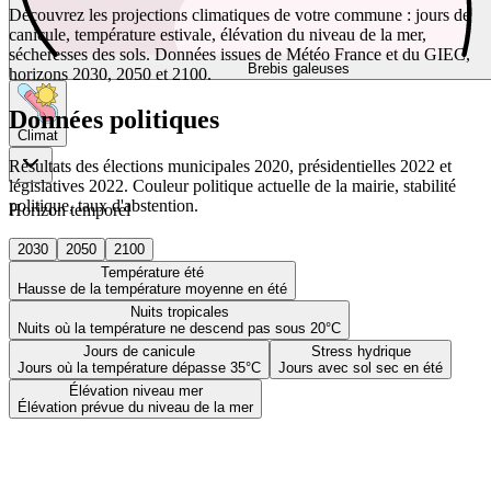
Découvrez les projections climatiques de votre commune : jours de
canicule, température estivale, élévation du niveau de la mer,
sécheresses des sols. Données issues de Météo France et du GIEC,
Brebis galeuses
horizons 2030, 2050 et 2100.
Données politiques
Climat
Résultats des élections municipales 2020, présidentielles 2022 et
législatives 2022. Couleur politique actuelle de la mairie, stabilité
politique, taux d'abstention.
Horizon temporel
2030
2050
2100
Température été
Hausse de la température moyenne en été
Nuits tropicales
Nuits où la température ne descend pas sous 20°C
Jours de canicule
Stress hydrique
Jours où la température dépasse 35°C
Jours avec sol sec en été
Élévation niveau mer
Élévation prévue du niveau de la mer