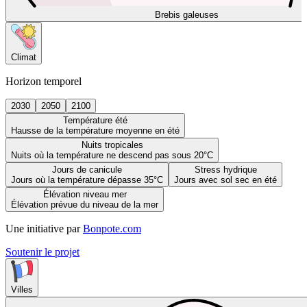
Brebis galeuses
Climat
Horizon temporel
2030
2050
2100
Température été
Hausse de la température moyenne en été
Nuits tropicales
Nuits où la température ne descend pas sous 20°C
Jours de canicule
Stress hydrique
Jours où la température dépasse 35°C
Jours avec sol sec en été
Élévation niveau mer
Élévation prévue du niveau de la mer
Une initiative par
Bonpote.com
Soutenir le projet
Villes