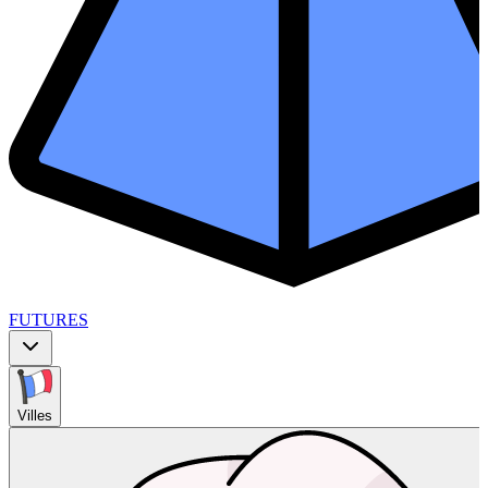
FUTURES
Villes