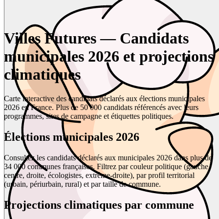
Villes Futures — Candidats
municipales 2026 et projections
climatiques
Carte interactive des candidats déclarés aux élections municipales
2026 en France. Plus de 50 000 candidats référencés avec leurs
programmes, sites de campagne et étiquettes politiques.
Élections municipales 2026
Consultez les candidats déclarés aux municipales 2026 dans plus de
34 000 communes françaises. Filtrez par couleur politique (gauche,
centre, droite, écologistes, extrême-droite), par profil territorial
(urbain, périurbain, rural) et par taille de commune.
Projections climatiques par commune