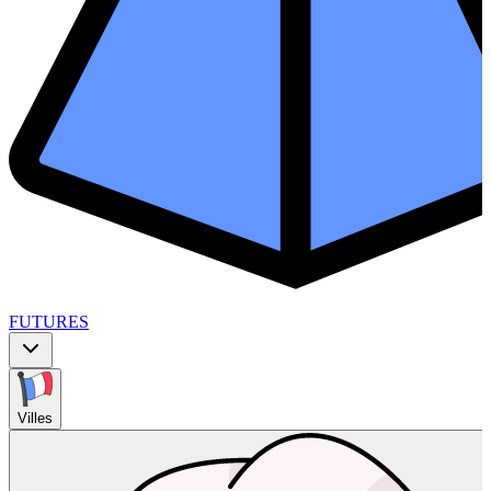
FUTURES
Villes