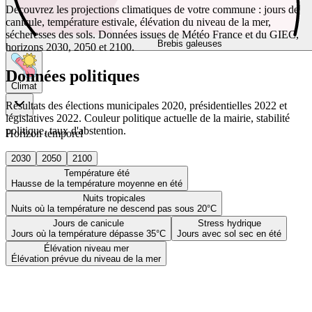
Découvrez les projections climatiques de votre commune : jours de
canicule, température estivale, élévation du niveau de la mer,
sécheresses des sols. Données issues de Météo France et du GIEC,
Brebis galeuses
horizons 2030, 2050 et 2100.
Données politiques
Climat
Résultats des élections municipales 2020, présidentielles 2022 et
législatives 2022. Couleur politique actuelle de la mairie, stabilité
politique, taux d'abstention.
Horizon temporel
2030
2050
2100
Température été
Hausse de la température moyenne en été
Nuits tropicales
Nuits où la température ne descend pas sous 20°C
Jours de canicule
Stress hydrique
Jours où la température dépasse 35°C
Jours avec sol sec en été
Élévation niveau mer
Élévation prévue du niveau de la mer