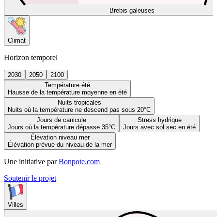
Brebis galeuses
Climat
Horizon temporel
2030
2050
2100
Température été
Hausse de la température moyenne en été
Nuits tropicales
Nuits où la température ne descend pas sous 20°C
Jours de canicule
Stress hydrique
Jours où la température dépasse 35°C
Jours avec sol sec en été
Élévation niveau mer
Élévation prévue du niveau de la mer
Une initiative par
Bonpote.com
Soutenir le projet
Villes