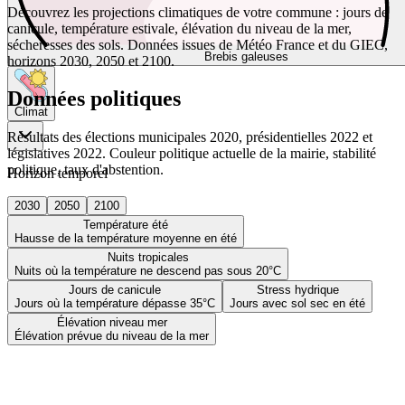
Découvrez les projections climatiques de votre commune : jours de
canicule, température estivale, élévation du niveau de la mer,
sécheresses des sols. Données issues de Météo France et du GIEC,
Brebis galeuses
horizons 2030, 2050 et 2100.
Données politiques
Climat
Résultats des élections municipales 2020, présidentielles 2022 et
législatives 2022. Couleur politique actuelle de la mairie, stabilité
politique, taux d'abstention.
Horizon temporel
2030
2050
2100
Température été
Hausse de la température moyenne en été
Nuits tropicales
Nuits où la température ne descend pas sous 20°C
Jours de canicule
Stress hydrique
Jours où la température dépasse 35°C
Jours avec sol sec en été
Élévation niveau mer
Élévation prévue du niveau de la mer