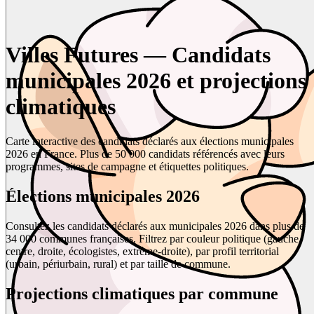
Villes Futures — Candidats
municipales 2026 et projections
climatiques
Carte interactive des candidats déclarés aux élections municipales
2026 en France. Plus de 50 000 candidats référencés avec leurs
programmes, sites de campagne et étiquettes politiques.
Élections municipales 2026
Consultez les candidats déclarés aux municipales 2026 dans plus de
34 000 communes françaises. Filtrez par couleur politique (gauche,
centre, droite, écologistes, extrême-droite), par profil territorial
(urbain, périurbain, rural) et par taille de commune.
Projections climatiques par commune