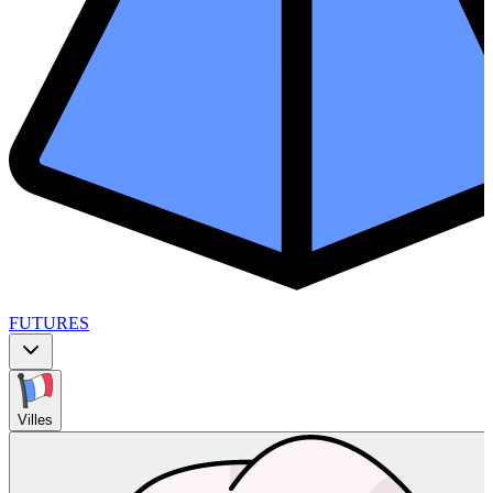
FUTURES
Villes