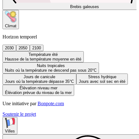
Brebis galeuses
Climat
Horizon temporel
2030
2050
2100
Température été
Hausse de la température moyenne en été
Nuits tropicales
Nuits où la température ne descend pas sous 20°C
Jours de canicule
Stress hydrique
Jours où la température dépasse 35°C
Jours avec sol sec en été
Élévation niveau mer
Élévation prévue du niveau de la mer
Une initiative par
Bonpote.com
Soutenir le projet
Villes