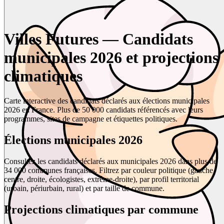
Villes Futures — Candidats
municipales 2026 et projections
climatiques
Carte interactive des candidats déclarés aux élections municipales
2026 en France. Plus de 50 000 candidats référencés avec leurs
programmes, sites de campagne et étiquettes politiques.
Élections municipales 2026
Consultez les candidats déclarés aux municipales 2026 dans plus de
34 000 communes françaises. Filtrez par couleur politique (gauche,
centre, droite, écologistes, extrême-droite), par profil territorial
(urbain, périurbain, rural) et par taille de commune.
Projections climatiques par commune