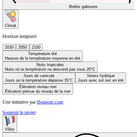
Brebis galeuses
Climat
Horizon temporel
2030
2050
2100
Température été
Hausse de la température moyenne en été
Nuits tropicales
Nuits où la température ne descend pas sous 20°C
Jours de canicule
Stress hydrique
Jours où la température dépasse 35°C
Jours avec sol sec en été
Élévation niveau mer
Élévation prévue du niveau de la mer
Une initiative par
Bonpote.com
Soutenir le projet
Villes