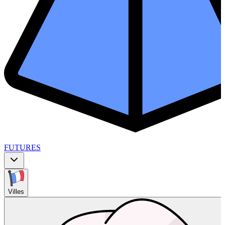
FUTURES
Villes