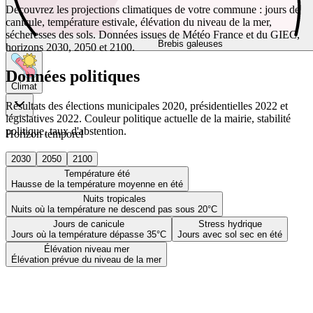
Découvrez les projections climatiques de votre commune : jours de
canicule, température estivale, élévation du niveau de la mer,
sécheresses des sols. Données issues de Météo France et du GIEC,
Brebis galeuses
horizons 2030, 2050 et 2100.
Données politiques
Climat
Résultats des élections municipales 2020, présidentielles 2022 et
législatives 2022. Couleur politique actuelle de la mairie, stabilité
politique, taux d'abstention.
Horizon temporel
2030
2050
2100
Température été
Hausse de la température moyenne en été
Nuits tropicales
Nuits où la température ne descend pas sous 20°C
Jours de canicule
Stress hydrique
Jours où la température dépasse 35°C
Jours avec sol sec en été
Élévation niveau mer
Élévation prévue du niveau de la mer