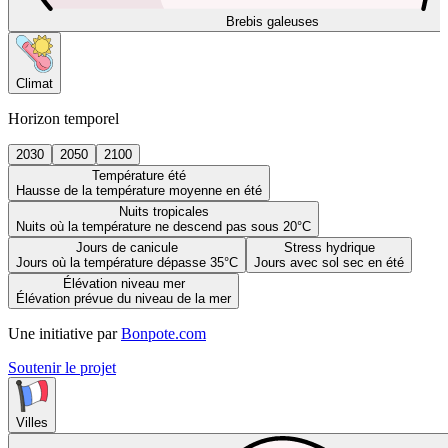
Brebis galeuses
Climat
Horizon temporel
2030
2050
2100
Température été
Hausse de la température moyenne en été
Nuits tropicales
Nuits où la température ne descend pas sous 20°C
Jours de canicule
Stress hydrique
Jours où la température dépasse 35°C
Jours avec sol sec en été
Élévation niveau mer
Élévation prévue du niveau de la mer
Une initiative par
Bonpote.com
Soutenir le projet
Villes