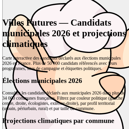
Villes Futures — Candidats
municipales 2026 et projections
climatiques
Carte interactive des candidats déclarés aux élections municipales
2026 en France. Plus de 50 000 candidats référencés avec leurs
programmes, sites de campagne et étiquettes politiques.
Élections municipales 2026
Consultez les candidats déclarés aux municipales 2026 dans plus de
34 000 communes françaises. Filtrez par couleur politique (gauche,
centre, droite, écologistes, extrême-droite), par profil territorial
(urbain, périurbain, rural) et par taille de commune.
Projections climatiques par commune