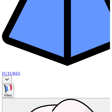
FUTURES
Villes