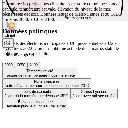
Découvrez les projections climatiques de votre commune : jours de
canicule, température estivale, élévation du niveau de la mer,
sécheresses des sols. Données issues de Météo France et du GIEC,
Brebis galeuses
horizons 2030, 2050 et 2100.
Données politiques
Climat
Résultats des élections municipales 2020, présidentielles 2022 et
législatives 2022. Couleur politique actuelle de la mairie, stabilité
politique, taux d'abstention.
Horizon temporel
2030
2050
2100
Température été
Hausse de la température moyenne en été
Nuits tropicales
Nuits où la température ne descend pas sous 20°C
Jours de canicule
Stress hydrique
Jours où la température dépasse 35°C
Jours avec sol sec en été
Élévation niveau mer
Élévation prévue du niveau de la mer