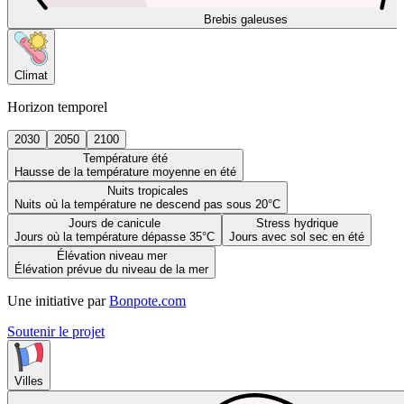
Brebis galeuses
Climat
Horizon temporel
2030
2050
2100
Température été
Hausse de la température moyenne en été
Nuits tropicales
Nuits où la température ne descend pas sous 20°C
Jours de canicule
Stress hydrique
Jours où la température dépasse 35°C
Jours avec sol sec en été
Élévation niveau mer
Élévation prévue du niveau de la mer
Une initiative par
Bonpote.com
Soutenir le projet
Villes