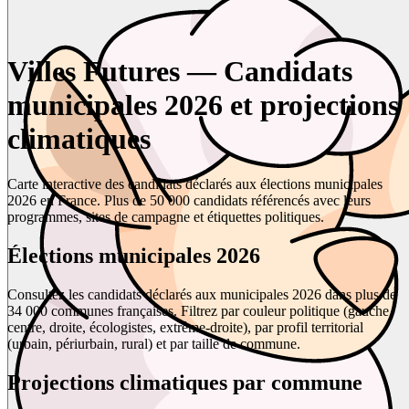
Villes Futures — Candidats
municipales 2026 et projections
climatiques
Carte interactive des candidats déclarés aux élections municipales
2026 en France. Plus de 50 000 candidats référencés avec leurs
programmes, sites de campagne et étiquettes politiques.
Élections municipales 2026
Consultez les candidats déclarés aux municipales 2026 dans plus de
34 000 communes françaises. Filtrez par couleur politique (gauche,
centre, droite, écologistes, extrême-droite), par profil territorial
(urbain, périurbain, rural) et par taille de commune.
Projections climatiques par commune