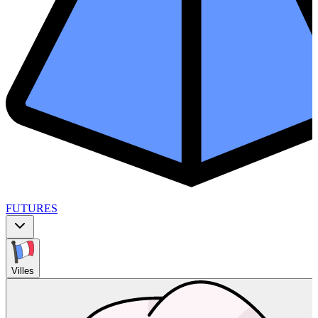
FUTURES
Villes