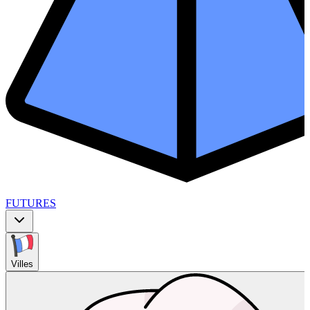
FUTURES
Villes