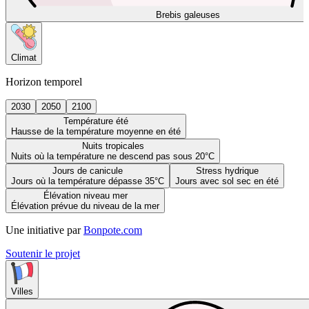
Brebis galeuses
Climat
Horizon temporel
2030
2050
2100
Température été
Hausse de la température moyenne en été
Nuits tropicales
Nuits où la température ne descend pas sous 20°C
Jours de canicule
Stress hydrique
Jours où la température dépasse 35°C
Jours avec sol sec en été
Élévation niveau mer
Élévation prévue du niveau de la mer
Une initiative par
Bonpote.com
Soutenir le projet
Villes