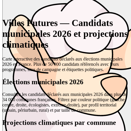
Villes Futures — Candidats
municipales 2026 et projections
climatiques
Carte interactive des candidats déclarés aux élections municipales
2026 en France. Plus de 50 000 candidats référencés avec leurs
programmes, sites de campagne et étiquettes politiques.
Élections municipales 2026
Consultez les candidats déclarés aux municipales 2026 dans plus de
34 000 communes françaises. Filtrez par couleur politique (gauche,
centre, droite, écologistes, extrême-droite), par profil territorial
(urbain, périurbain, rural) et par taille de commune.
Projections climatiques par commune