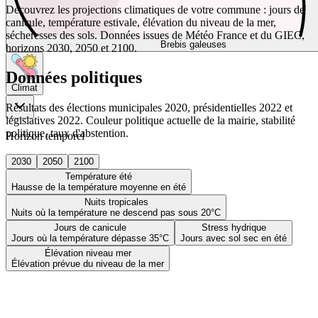
Découvrez les projections climatiques de votre commune : jours de
canicule, température estivale, élévation du niveau de la mer,
sécheresses des sols. Données issues de Météo France et du GIEC,
Brebis galeuses
horizons 2030, 2050 et 2100.
Données politiques
Climat
Résultats des élections municipales 2020, présidentielles 2022 et
législatives 2022. Couleur politique actuelle de la mairie, stabilité
politique, taux d'abstention.
Horizon temporel
2030
2050
2100
Température été
Hausse de la température moyenne en été
Nuits tropicales
Nuits où la température ne descend pas sous 20°C
Jours de canicule
Stress hydrique
Jours où la température dépasse 35°C
Jours avec sol sec en été
Élévation niveau mer
Élévation prévue du niveau de la mer