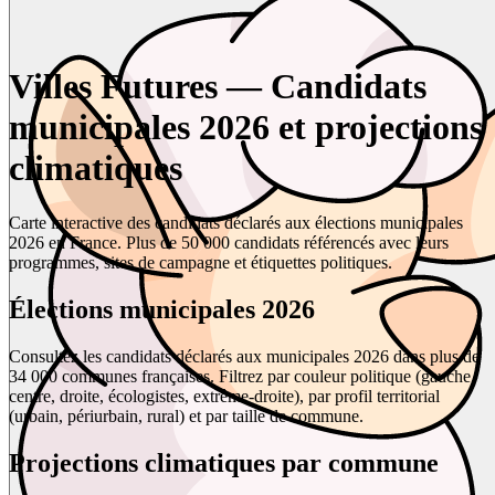
Villes Futures — Candidats
municipales 2026 et projections
climatiques
Carte interactive des candidats déclarés aux élections municipales
2026 en France. Plus de 50 000 candidats référencés avec leurs
programmes, sites de campagne et étiquettes politiques.
Élections municipales 2026
Consultez les candidats déclarés aux municipales 2026 dans plus de
34 000 communes françaises. Filtrez par couleur politique (gauche,
centre, droite, écologistes, extrême-droite), par profil territorial
(urbain, périurbain, rural) et par taille de commune.
Projections climatiques par commune