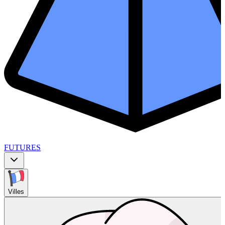
FUTURES
Villes