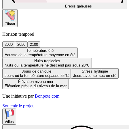
Brebis galeuses
Climat
Horizon temporel
2030
2050
2100
Température été
Hausse de la température moyenne en été
Nuits tropicales
Nuits où la température ne descend pas sous 20°C
Jours de canicule
Stress hydrique
Jours où la température dépasse 35°C
Jours avec sol sec en été
Élévation niveau mer
Élévation prévue du niveau de la mer
Une initiative par
Bonpote.com
Soutenir le projet
Villes