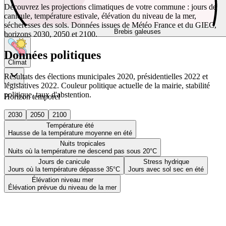
Découvrez les projections climatiques de votre commune : jours de
canicule, température estivale, élévation du niveau de la mer,
sécheresses des sols. Données issues de Météo France et du GIEC,
Brebis galeuses
horizons 2030, 2050 et 2100.
Données politiques
Climat
Résultats des élections municipales 2020, présidentielles 2022 et
législatives 2022. Couleur politique actuelle de la mairie, stabilité
politique, taux d'abstention.
Horizon temporel
2030
2050
2100
Température été
Hausse de la température moyenne en été
Nuits tropicales
Nuits où la température ne descend pas sous 20°C
Jours de canicule
Stress hydrique
Jours où la température dépasse 35°C
Jours avec sol sec en été
Élévation niveau mer
Élévation prévue du niveau de la mer