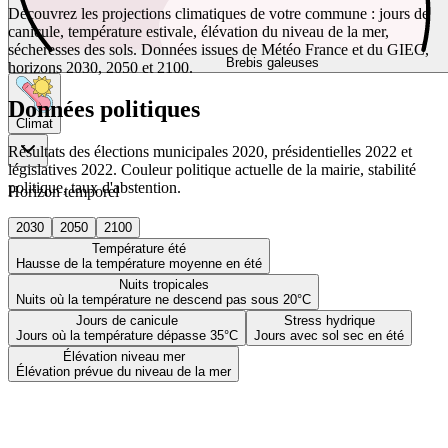
Découvrez les projections climatiques de votre commune : jours de
canicule, température estivale, élévation du niveau de la mer,
sécheresses des sols. Données issues de Météo France et du GIEC,
Brebis galeuses
horizons 2030, 2050 et 2100.
Données politiques
Climat
Résultats des élections municipales 2020, présidentielles 2022 et
législatives 2022. Couleur politique actuelle de la mairie, stabilité
politique, taux d'abstention.
Horizon temporel
2030
2050
2100
Température été
Hausse de la température moyenne en été
Nuits tropicales
Nuits où la température ne descend pas sous 20°C
Jours de canicule
Stress hydrique
Jours où la température dépasse 35°C
Jours avec sol sec en été
Élévation niveau mer
Élévation prévue du niveau de la mer