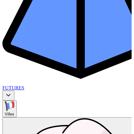
FUTURES
Villes