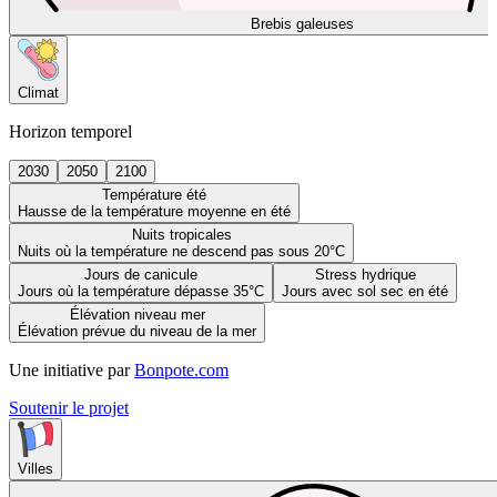
Brebis galeuses
Climat
Horizon temporel
2030
2050
2100
Température été
Hausse de la température moyenne en été
Nuits tropicales
Nuits où la température ne descend pas sous 20°C
Jours de canicule
Stress hydrique
Jours où la température dépasse 35°C
Jours avec sol sec en été
Élévation niveau mer
Élévation prévue du niveau de la mer
Une initiative par
Bonpote.com
Soutenir le projet
Villes