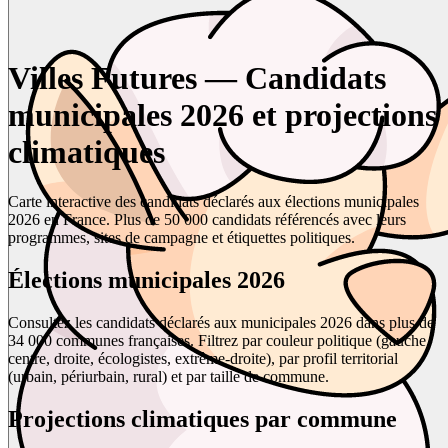
Villes Futures — Candidats
municipales 2026 et projections
climatiques
Carte interactive des candidats déclarés aux élections municipales
2026 en France. Plus de 50 000 candidats référencés avec leurs
programmes, sites de campagne et étiquettes politiques.
Élections municipales 2026
Consultez les candidats déclarés aux municipales 2026 dans plus de
34 000 communes françaises. Filtrez par couleur politique (gauche,
centre, droite, écologistes, extrême-droite), par profil territorial
(urbain, périurbain, rural) et par taille de commune.
Projections climatiques par commune