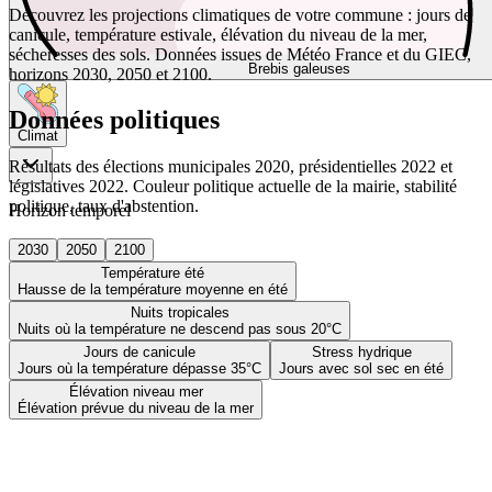
Découvrez les projections climatiques de votre commune : jours de
canicule, température estivale, élévation du niveau de la mer,
sécheresses des sols. Données issues de Météo France et du GIEC,
Brebis galeuses
horizons 2030, 2050 et 2100.
Données politiques
Climat
Résultats des élections municipales 2020, présidentielles 2022 et
législatives 2022. Couleur politique actuelle de la mairie, stabilité
politique, taux d'abstention.
Horizon temporel
2030
2050
2100
Température été
Hausse de la température moyenne en été
Nuits tropicales
Nuits où la température ne descend pas sous 20°C
Jours de canicule
Stress hydrique
Jours où la température dépasse 35°C
Jours avec sol sec en été
Élévation niveau mer
Élévation prévue du niveau de la mer