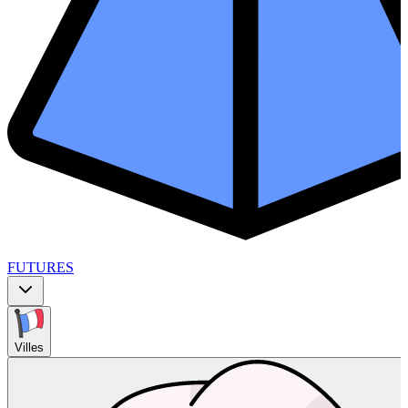
FUTURES
Villes