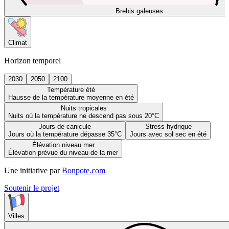
Brebis galeuses
Climat
Horizon temporel
2030
2050
2100
Température été
Hausse de la température moyenne en été
Nuits tropicales
Nuits où la température ne descend pas sous 20°C
Jours de canicule
Stress hydrique
Jours où la température dépasse 35°C
Jours avec sol sec en été
Élévation niveau mer
Élévation prévue du niveau de la mer
Une initiative par
Bonpote.com
Soutenir le projet
Villes