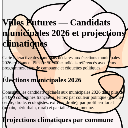
Villes Futures — Candidats
municipales 2026 et projections
climatiques
Carte interactive des candidats déclarés aux élections municipales
2026 en France. Plus de 50 000 candidats référencés avec leurs
programmes, sites de campagne et étiquettes politiques.
Élections municipales 2026
Consultez les candidats déclarés aux municipales 2026 dans plus de
34 000 communes françaises. Filtrez par couleur politique (gauche,
centre, droite, écologistes, extrême-droite), par profil territorial
(urbain, périurbain, rural) et par taille de commune.
Projections climatiques par commune