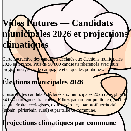
Villes Futures — Candidats
municipales 2026 et projections
climatiques
Carte interactive des candidats déclarés aux élections municipales
2026 en France. Plus de 50 000 candidats référencés avec leurs
programmes, sites de campagne et étiquettes politiques.
Élections municipales 2026
Consultez les candidats déclarés aux municipales 2026 dans plus de
34 000 communes françaises. Filtrez par couleur politique (gauche,
centre, droite, écologistes, extrême-droite), par profil territorial
(urbain, périurbain, rural) et par taille de commune.
Projections climatiques par commune