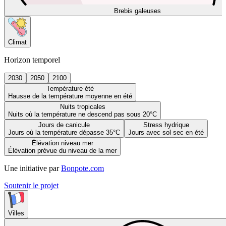
Brebis galeuses
Climat
Horizon temporel
2030
2050
2100
Température été
Hausse de la température moyenne en été
Nuits tropicales
Nuits où la température ne descend pas sous 20°C
Jours de canicule
Stress hydrique
Jours où la température dépasse 35°C
Jours avec sol sec en été
Élévation niveau mer
Élévation prévue du niveau de la mer
Une initiative par
Bonpote.com
Soutenir le projet
Villes