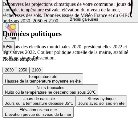
Découvrez les projections climatiques de votre commune : jours de
canicule, température estivale, élévation du niveau de la mer,
sécheresses des sols. Données issues de Météo France et du GIEC,
Brebis galeuses
horizons 2030, 2050 et 2100.
Données politiques
Climat
Résultats des élections municipales 2020, présidentielles 2022 et
législatives 2022. Couleur politique actuelle de la mairie, stabilité
politique, taux d'abstention.
Horizon temporel
2030
2050
2100
Température été
Hausse de la température moyenne en été
Nuits tropicales
Nuits où la température ne descend pas sous 20°C
Jours de canicule
Stress hydrique
Jours où la température dépasse 35°C
Jours avec sol sec en été
Élévation niveau mer
Élévation prévue du niveau de la mer