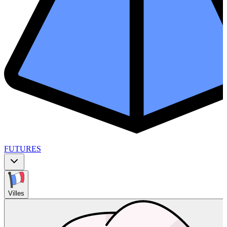
FUTURES
Villes