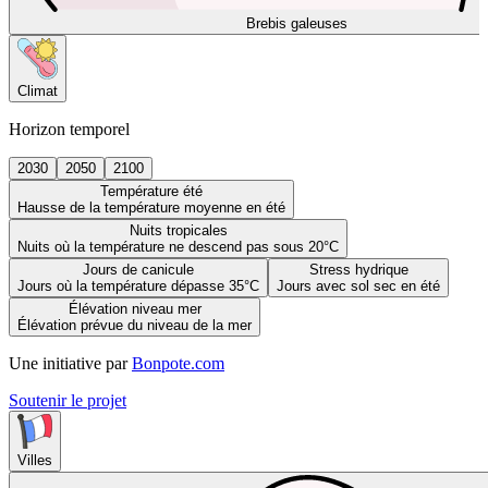
Brebis galeuses
Climat
Horizon temporel
2030
2050
2100
Température été
Hausse de la température moyenne en été
Nuits tropicales
Nuits où la température ne descend pas sous 20°C
Jours de canicule
Stress hydrique
Jours où la température dépasse 35°C
Jours avec sol sec en été
Élévation niveau mer
Élévation prévue du niveau de la mer
Une initiative par
Bonpote.com
Soutenir le projet
Villes