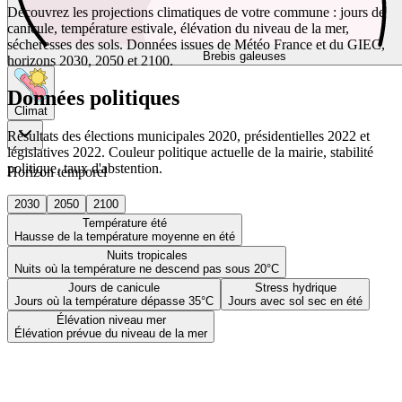
Découvrez les projections climatiques de votre commune : jours de
canicule, température estivale, élévation du niveau de la mer,
sécheresses des sols. Données issues de Météo France et du GIEC,
Brebis galeuses
horizons 2030, 2050 et 2100.
Données politiques
Climat
Résultats des élections municipales 2020, présidentielles 2022 et
législatives 2022. Couleur politique actuelle de la mairie, stabilité
politique, taux d'abstention.
Horizon temporel
2030
2050
2100
Température été
Hausse de la température moyenne en été
Nuits tropicales
Nuits où la température ne descend pas sous 20°C
Jours de canicule
Stress hydrique
Jours où la température dépasse 35°C
Jours avec sol sec en été
Élévation niveau mer
Élévation prévue du niveau de la mer