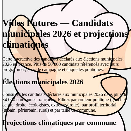
Villes Futures — Candidats
municipales 2026 et projections
climatiques
Carte interactive des candidats déclarés aux élections municipales
2026 en France. Plus de 50 000 candidats référencés avec leurs
programmes, sites de campagne et étiquettes politiques.
Élections municipales 2026
Consultez les candidats déclarés aux municipales 2026 dans plus de
34 000 communes françaises. Filtrez par couleur politique (gauche,
centre, droite, écologistes, extrême-droite), par profil territorial
(urbain, périurbain, rural) et par taille de commune.
Projections climatiques par commune