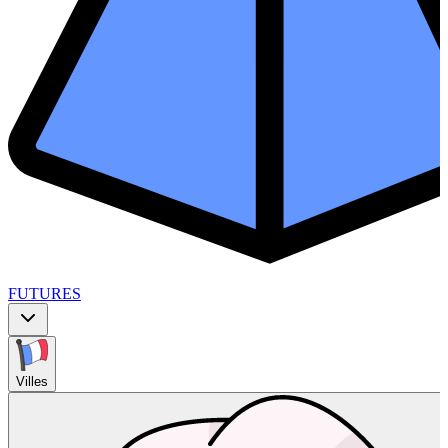
FUTURES
Villes