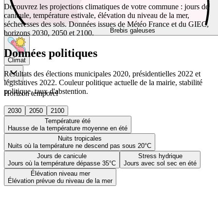
Découvrez les projections climatiques de votre commune : jours de
canicule, température estivale, élévation du niveau de la mer,
sécheresses des sols. Données issues de Météo France et du GIEC,
Brebis galeuses
horizons 2030, 2050 et 2100.
Données politiques
Climat
Résultats des élections municipales 2020, présidentielles 2022 et
législatives 2022. Couleur politique actuelle de la mairie, stabilité
politique, taux d'abstention.
Horizon temporel
2030
2050
2100
Température été
Hausse de la température moyenne en été
Nuits tropicales
Nuits où la température ne descend pas sous 20°C
Jours de canicule
Stress hydrique
Jours où la température dépasse 35°C
Jours avec sol sec en été
Élévation niveau mer
Élévation prévue du niveau de la mer