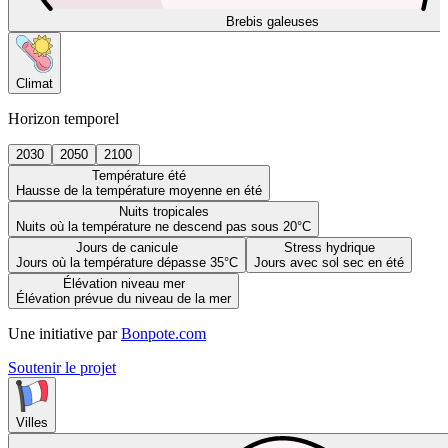
Brebis galeuses
Climat
Horizon temporel
2030
2050
2100
Température été
Hausse de la température moyenne en été
Nuits tropicales
Nuits où la température ne descend pas sous 20°C
Jours de canicule
Stress hydrique
Jours où la température dépasse 35°C
Jours avec sol sec en été
Élévation niveau mer
Élévation prévue du niveau de la mer
Une initiative par
Bonpote.com
Soutenir le projet
Villes