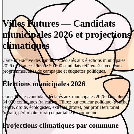
Villes Futures — Candidats
municipales 2026 et projections
climatiques
Carte interactive des candidats déclarés aux élections municipales
2026 en France. Plus de 50 000 candidats référencés avec leurs
programmes, sites de campagne et étiquettes politiques.
Élections municipales 2026
Consultez les candidats déclarés aux municipales 2026 dans plus de
34 000 communes françaises. Filtrez par couleur politique (gauche,
centre, droite, écologistes, extrême-droite), par profil territorial
(urbain, périurbain, rural) et par taille de commune.
Projections climatiques par commune