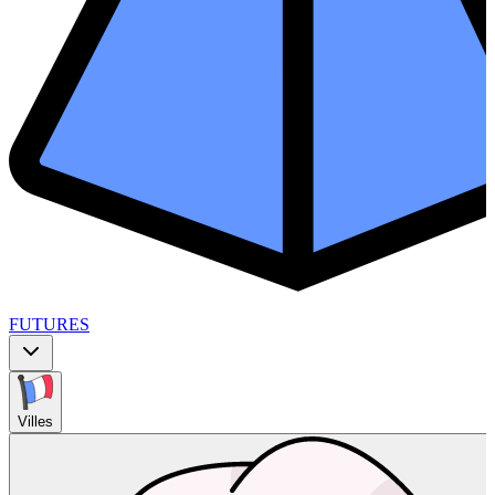
FUTURES
Villes