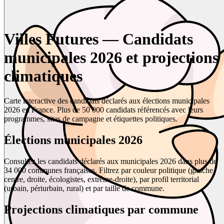
Villes Futures — Candidats
municipales 2026 et projections
climatiques
Carte interactive des candidats déclarés aux élections municipales
2026 en France. Plus de 50 000 candidats référencés avec leurs
programmes, sites de campagne et étiquettes politiques.
Élections municipales 2026
Consultez les candidats déclarés aux municipales 2026 dans plus de
34 000 communes françaises. Filtrez par couleur politique (gauche,
centre, droite, écologistes, extrême-droite), par profil territorial
(urbain, périurbain, rural) et par taille de commune.
Projections climatiques par commune