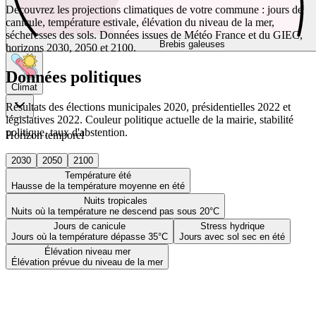
Découvrez les projections climatiques de votre commune : jours de
canicule, température estivale, élévation du niveau de la mer,
sécheresses des sols. Données issues de Météo France et du GIEC,
Brebis galeuses
horizons 2030, 2050 et 2100.
Données politiques
Climat
Résultats des élections municipales 2020, présidentielles 2022 et
législatives 2022. Couleur politique actuelle de la mairie, stabilité
politique, taux d'abstention.
Horizon temporel
2030
2050
2100
Température été
Hausse de la température moyenne en été
Nuits tropicales
Nuits où la température ne descend pas sous 20°C
Jours de canicule
Stress hydrique
Jours où la température dépasse 35°C
Jours avec sol sec en été
Élévation niveau mer
Élévation prévue du niveau de la mer