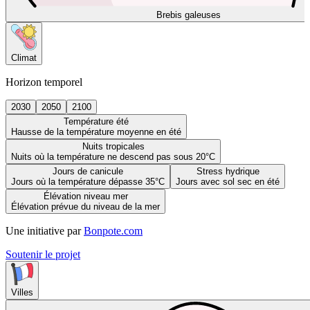
Brebis galeuses
Climat
Horizon temporel
2030
2050
2100
Température été
Hausse de la température moyenne en été
Nuits tropicales
Nuits où la température ne descend pas sous 20°C
Jours de canicule
Stress hydrique
Jours où la température dépasse 35°C
Jours avec sol sec en été
Élévation niveau mer
Élévation prévue du niveau de la mer
Une initiative par
Bonpote.com
Soutenir le projet
Villes