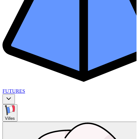
FUTURES
Villes