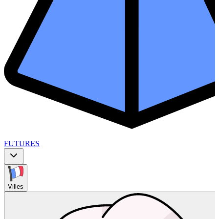
FUTURES
Villes