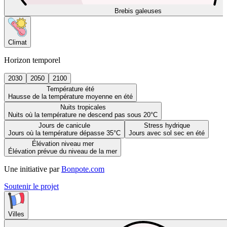
Brebis galeuses
Climat
Horizon temporel
2030
2050
2100
Température été
Hausse de la température moyenne en été
Nuits tropicales
Nuits où la température ne descend pas sous 20°C
Jours de canicule
Stress hydrique
Jours où la température dépasse 35°C
Jours avec sol sec en été
Élévation niveau mer
Élévation prévue du niveau de la mer
Une initiative par
Bonpote.com
Soutenir le projet
Villes