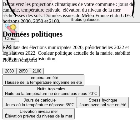
Découvrez les projections climatiques de votre commune : jours de
canicule, température estivale, élévation du niveau de la mer,
sécheresses des sols. Données issues de Météo France et du GIEC,
Brebis galeuses
horizons 2030, 2050 et 2100.
Données politiques
Climat
Résultats des élections municipales 2020, présidentielles 2022 et
législatives 2022. Couleur politique actuelle de la mairie, stabilité
politique, taux d'abstention.
Horizon temporel
2030
2050
2100
Température été
Hausse de la température moyenne en été
Nuits tropicales
Nuits où la température ne descend pas sous 20°C
Jours de canicule
Stress hydrique
Jours où la température dépasse 35°C
Jours avec sol sec en été
Élévation niveau mer
Élévation prévue du niveau de la mer