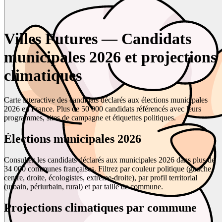
Villes Futures — Candidats
municipales 2026 et projections
climatiques
Carte interactive des candidats déclarés aux élections municipales
2026 en France. Plus de 50 000 candidats référencés avec leurs
programmes, sites de campagne et étiquettes politiques.
Élections municipales 2026
Consultez les candidats déclarés aux municipales 2026 dans plus de
34 000 communes françaises. Filtrez par couleur politique (gauche,
centre, droite, écologistes, extrême-droite), par profil territorial
(urbain, périurbain, rural) et par taille de commune.
Projections climatiques par commune