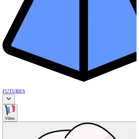
FUTURES
Villes