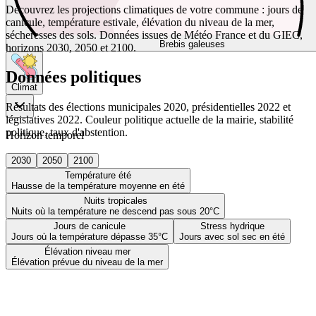
Découvrez les projections climatiques de votre commune : jours de
canicule, température estivale, élévation du niveau de la mer,
sécheresses des sols. Données issues de Météo France et du GIEC,
Brebis galeuses
horizons 2030, 2050 et 2100.
Données politiques
Climat
Résultats des élections municipales 2020, présidentielles 2022 et
législatives 2022. Couleur politique actuelle de la mairie, stabilité
politique, taux d'abstention.
Horizon temporel
2030
2050
2100
Température été
Hausse de la température moyenne en été
Nuits tropicales
Nuits où la température ne descend pas sous 20°C
Jours de canicule
Stress hydrique
Jours où la température dépasse 35°C
Jours avec sol sec en été
Élévation niveau mer
Élévation prévue du niveau de la mer