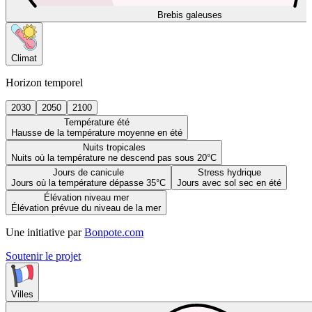
Brebis galeuses
Climat
Horizon temporel
2030
2050
2100
Température été
Hausse de la température moyenne en été
Nuits tropicales
Nuits où la température ne descend pas sous 20°C
Jours de canicule
Stress hydrique
Jours où la température dépasse 35°C
Jours avec sol sec en été
Élévation niveau mer
Élévation prévue du niveau de la mer
Une initiative par
Bonpote.com
Soutenir le projet
Villes