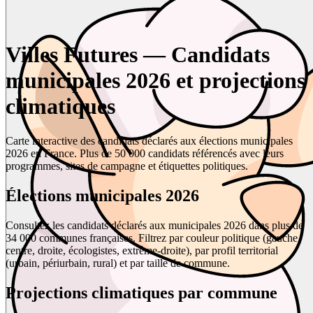
Villes Futures — Candidats
municipales 2026 et projections
climatiques
Carte interactive des candidats déclarés aux élections municipales
2026 en France. Plus de 50 000 candidats référencés avec leurs
programmes, sites de campagne et étiquettes politiques.
Élections municipales 2026
Consultez les candidats déclarés aux municipales 2026 dans plus de
34 000 communes françaises. Filtrez par couleur politique (gauche,
centre, droite, écologistes, extrême-droite), par profil territorial
(urbain, périurbain, rural) et par taille de commune.
Projections climatiques par commune