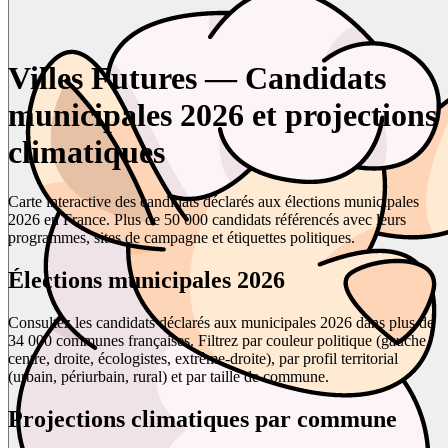
Villes Futures — Candidats
municipales 2026 et projections
climatiques
Carte interactive des candidats déclarés aux élections municipales
2026 en France. Plus de 50 000 candidats référencés avec leurs
programmes, sites de campagne et étiquettes politiques.
Élections municipales 2026
Consultez les candidats déclarés aux municipales 2026 dans plus de
34 000 communes françaises. Filtrez par couleur politique (gauche,
centre, droite, écologistes, extrême-droite), par profil territorial
(urbain, périurbain, rural) et par taille de commune.
Projections climatiques par commune