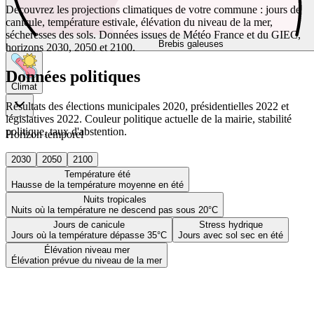
Découvrez les projections climatiques de votre commune : jours de
canicule, température estivale, élévation du niveau de la mer,
sécheresses des sols. Données issues de Météo France et du GIEC,
Brebis galeuses
horizons 2030, 2050 et 2100.
Données politiques
Climat
Résultats des élections municipales 2020, présidentielles 2022 et
législatives 2022. Couleur politique actuelle de la mairie, stabilité
politique, taux d'abstention.
Horizon temporel
2030
2050
2100
Température été
Hausse de la température moyenne en été
Nuits tropicales
Nuits où la température ne descend pas sous 20°C
Jours de canicule
Stress hydrique
Jours où la température dépasse 35°C
Jours avec sol sec en été
Élévation niveau mer
Élévation prévue du niveau de la mer