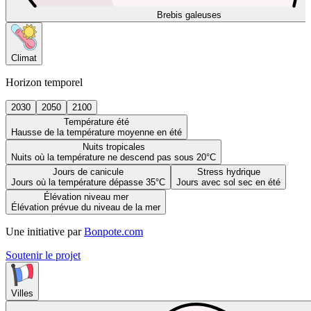
Brebis galeuses
Climat
Horizon temporel
2030
2050
2100
Température été
Hausse de la température moyenne en été
Nuits tropicales
Nuits où la température ne descend pas sous 20°C
Jours de canicule
Stress hydrique
Jours où la température dépasse 35°C
Jours avec sol sec en été
Élévation niveau mer
Élévation prévue du niveau de la mer
Une initiative par
Bonpote.com
Soutenir le projet
Villes