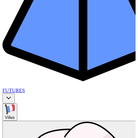
FUTURES
Villes