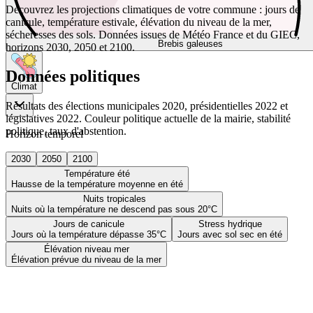
Découvrez les projections climatiques de votre commune : jours de
canicule, température estivale, élévation du niveau de la mer,
sécheresses des sols. Données issues de Météo France et du GIEC,
Brebis galeuses
horizons 2030, 2050 et 2100.
Données politiques
Climat
Résultats des élections municipales 2020, présidentielles 2022 et
législatives 2022. Couleur politique actuelle de la mairie, stabilité
politique, taux d'abstention.
Horizon temporel
2030
2050
2100
Température été
Hausse de la température moyenne en été
Nuits tropicales
Nuits où la température ne descend pas sous 20°C
Jours de canicule
Stress hydrique
Jours où la température dépasse 35°C
Jours avec sol sec en été
Élévation niveau mer
Élévation prévue du niveau de la mer