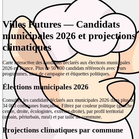
Villes Futures — Candidats
municipales 2026 et projections
climatiques
Carte interactive des candidats déclarés aux élections municipales
2026 en France. Plus de 50 000 candidats référencés avec leurs
programmes, sites de campagne et étiquettes politiques.
Élections municipales 2026
Consultez les candidats déclarés aux municipales 2026 dans plus de
34 000 communes françaises. Filtrez par couleur politique (gauche,
centre, droite, écologistes, extrême-droite), par profil territorial
(urbain, périurbain, rural) et par taille de commune.
Projections climatiques par commune