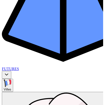
FUTURES
Villes