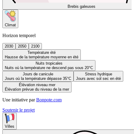
Brebis galeuses
Climat
Horizon temporel
2030
2050
2100
Température été
Hausse de la température moyenne en été
Nuits tropicales
Nuits où la température ne descend pas sous 20°C
Jours de canicule
Stress hydrique
Jours où la température dépasse 35°C
Jours avec sol sec en été
Élévation niveau mer
Élévation prévue du niveau de la mer
Une initiative par
Bonpote.com
Soutenir le projet
Villes