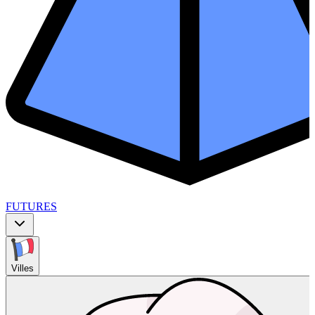
FUTURES
Villes