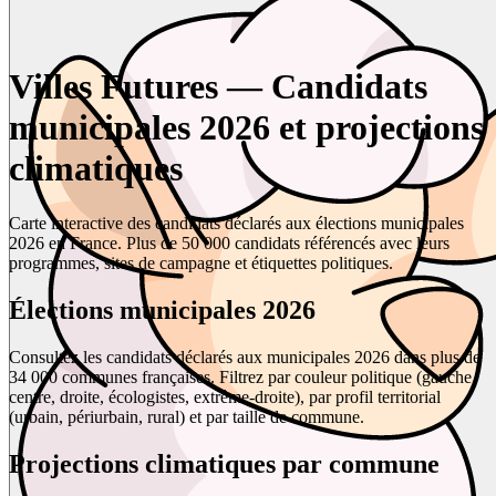
Villes Futures — Candidats
municipales 2026 et projections
climatiques
Carte interactive des candidats déclarés aux élections municipales
2026 en France. Plus de 50 000 candidats référencés avec leurs
programmes, sites de campagne et étiquettes politiques.
Élections municipales 2026
Consultez les candidats déclarés aux municipales 2026 dans plus de
34 000 communes françaises. Filtrez par couleur politique (gauche,
centre, droite, écologistes, extrême-droite), par profil territorial
(urbain, périurbain, rural) et par taille de commune.
Projections climatiques par commune