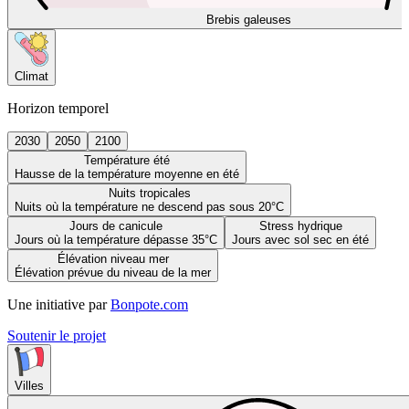
Brebis galeuses
Climat
Horizon temporel
2030
2050
2100
Température été
Hausse de la température moyenne en été
Nuits tropicales
Nuits où la température ne descend pas sous 20°C
Jours de canicule
Stress hydrique
Jours où la température dépasse 35°C
Jours avec sol sec en été
Élévation niveau mer
Élévation prévue du niveau de la mer
Une initiative par
Bonpote.com
Soutenir le projet
Villes