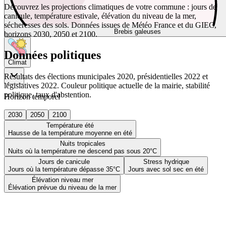
Découvrez les projections climatiques de votre commune : jours de
canicule, température estivale, élévation du niveau de la mer,
sécheresses des sols. Données issues de Météo France et du GIEC,
Brebis galeuses
horizons 2030, 2050 et 2100.
Données politiques
Climat
Résultats des élections municipales 2020, présidentielles 2022 et
législatives 2022. Couleur politique actuelle de la mairie, stabilité
politique, taux d'abstention.
Horizon temporel
2030
2050
2100
Température été
Hausse de la température moyenne en été
Nuits tropicales
Nuits où la température ne descend pas sous 20°C
Jours de canicule
Stress hydrique
Jours où la température dépasse 35°C
Jours avec sol sec en été
Élévation niveau mer
Élévation prévue du niveau de la mer