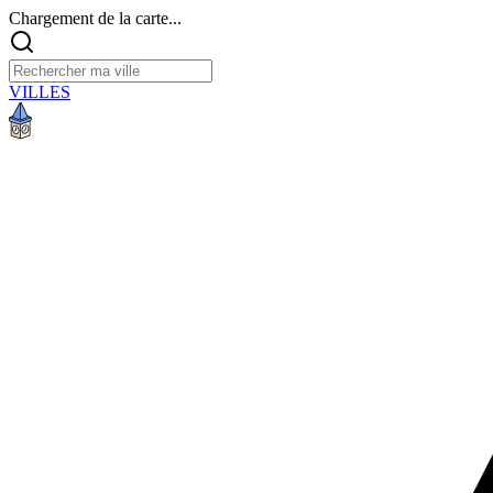
Chargement de la carte...
VILLES