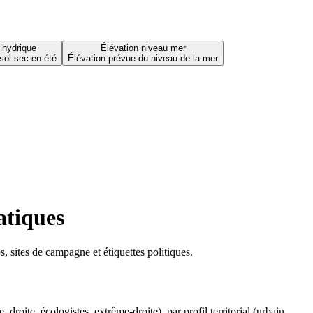
 hydrique
Élévation niveau mer
sol sec en été
Élévation prévue du niveau de la mer
atiques
 sites de campagne et étiquettes politiques.
oite, écologistes, extrême-droite), par profil territorial (urbain,