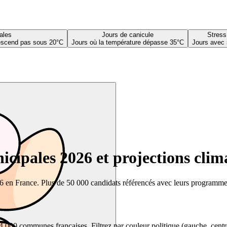
ales
Jours de canicule
Stress
descend pas sous 20°C
Jours où la température dépasse 35°C
Jours avec 
cipales 2026 et projections clim
26 en France. Plus de 50 000 candidats référencés avec leurs programmes,
00 communes françaises. Filtrez par couleur politique (gauche, centre, dr