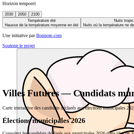
Horizon temporel
2030
2050
2100
Température été
Nuits tropic
Hausse de la température moyenne en été
Nuits où la température ne 
Une initiative par
Bonpote.com
Soutenir le projet
Villes Futures — Candidats muni
Carte interactive des candidats déclarés aux élections municipales 20
Élections municipales 2026
Consultez les candidats déclarés aux municipales 2026 dans plus de 34 0