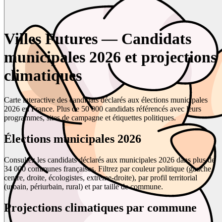
Villes Futures — Candidats
municipales 2026 et projections
climatiques
Carte interactive des candidats déclarés aux élections municipales
2026 en France. Plus de 50 000 candidats référencés avec leurs
programmes, sites de campagne et étiquettes politiques.
Élections municipales 2026
Consultez les candidats déclarés aux municipales 2026 dans plus de
34 000 communes françaises. Filtrez par couleur politique (gauche,
centre, droite, écologistes, extrême-droite), par profil territorial
(urbain, périurbain, rural) et par taille de commune.
Projections climatiques par commune