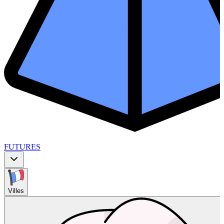
FUTURES
Villes