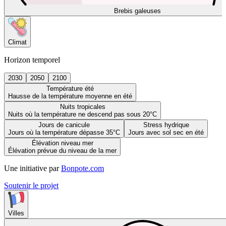
Brebis galeuses
Climat
Horizon temporel
2030
2050
2100
Température été
Hausse de la température moyenne en été
Nuits tropicales
Nuits où la température ne descend pas sous 20°C
Jours de canicule
Stress hydrique
Jours où la température dépasse 35°C
Jours avec sol sec en été
Élévation niveau mer
Élévation prévue du niveau de la mer
Une initiative par
Bonpote.com
Soutenir le projet
Villes