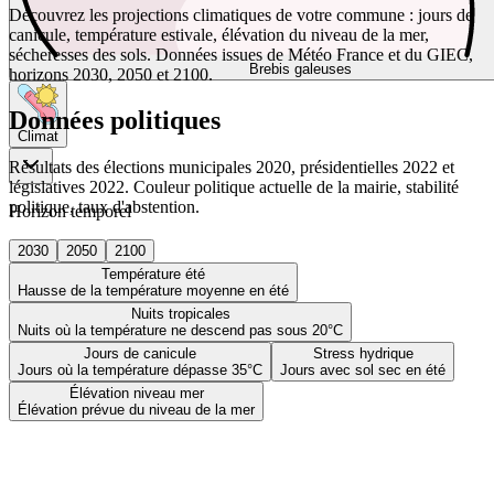
Découvrez les projections climatiques de votre commune : jours de
canicule, température estivale, élévation du niveau de la mer,
sécheresses des sols. Données issues de Météo France et du GIEC,
Brebis galeuses
horizons 2030, 2050 et 2100.
Données politiques
Climat
Résultats des élections municipales 2020, présidentielles 2022 et
législatives 2022. Couleur politique actuelle de la mairie, stabilité
politique, taux d'abstention.
Horizon temporel
2030
2050
2100
Température été
Hausse de la température moyenne en été
Nuits tropicales
Nuits où la température ne descend pas sous 20°C
Jours de canicule
Stress hydrique
Jours où la température dépasse 35°C
Jours avec sol sec en été
Élévation niveau mer
Élévation prévue du niveau de la mer