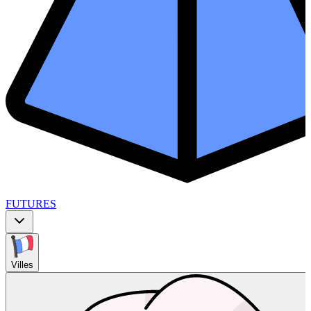
FUTURES
Villes