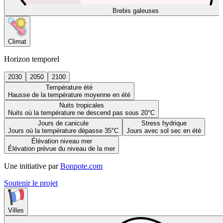
Brebis galeuses
Climat
Horizon temporel
2030
2050
2100
Température été
Hausse de la température moyenne en été
Nuits tropicales
Nuits où la température ne descend pas sous 20°C
Jours de canicule
Stress hydrique
Jours où la température dépasse 35°C
Jours avec sol sec en été
Élévation niveau mer
Élévation prévue du niveau de la mer
Une initiative par
Bonpote.com
Soutenir le projet
Villes