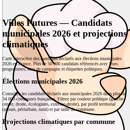
Villes Futures — Candidats
municipales 2026 et projections
climatiques
Carte interactive des candidats déclarés aux élections municipales
2026 en France. Plus de 50 000 candidats référencés avec leurs
programmes, sites de campagne et étiquettes politiques.
Élections municipales 2026
Consultez les candidats déclarés aux municipales 2026 dans plus de
34 000 communes françaises. Filtrez par couleur politique (gauche,
centre, droite, écologistes, extrême-droite), par profil territorial
(urbain, périurbain, rural) et par taille de commune.
Projections climatiques par commune