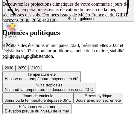
Découvrez les projections climatiques de votre commune : jours de
canicule, température estivale, élévation du niveau de la mer,
sécheresses des sols. Données issues de Météo France et du GIEC,
Brebis galeuses
horizons 2030, 2050 et 2100.
Données politiques
Climat
Résultats des élections municipales 2020, présidentielles 2022 et
législatives 2022. Couleur politique actuelle de la mairie, stabilité
politique, taux d'abstention.
Horizon temporel
2030
2050
2100
Température été
Hausse de la température moyenne en été
Nuits tropicales
Nuits où la température ne descend pas sous 20°C
Jours de canicule
Stress hydrique
Jours où la température dépasse 35°C
Jours avec sol sec en été
Élévation niveau mer
Élévation prévue du niveau de la mer