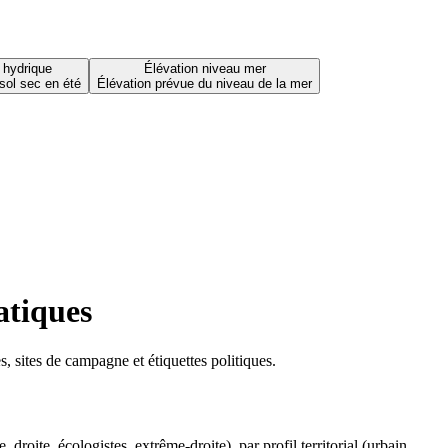
 hydrique
Élévation niveau mer
sol sec en été
Élévation prévue du niveau de la mer
atiques
 sites de campagne et étiquettes politiques.
oite, écologistes, extrême-droite), par profil territorial (urbain,