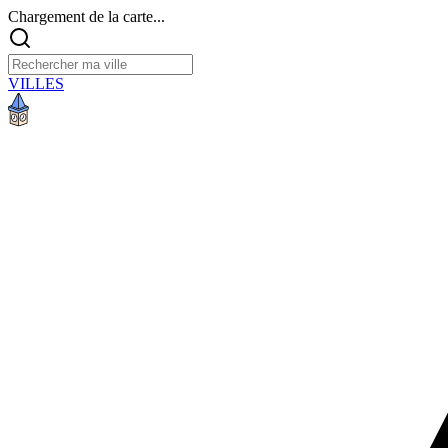
Chargement de la carte...
VILLES