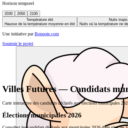
Horizon temporel
2030
2050
2100
Température été
Nuits tropic
Hausse de la température moyenne en été
Nuits où la température ne 
Une initiative par
Bonpote.com
Soutenir le projet
Villes Futures — Candidats muni
Carte interactive des candidats déclarés aux élections municipales 20
Élections municipales 2026
Consultez les candidats déclarés aux municipales 2026 dans plus de 34 0