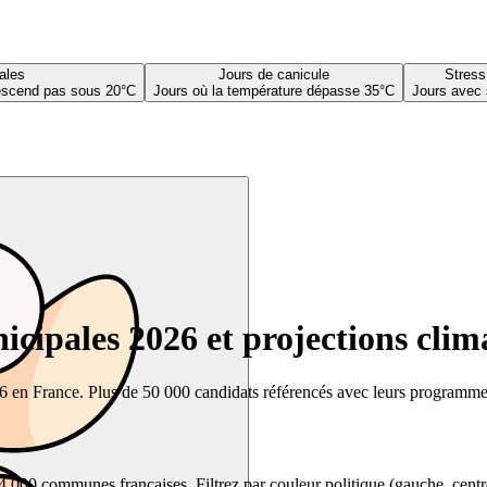
ales
Jours de canicule
Stress
descend pas sous 20°C
Jours où la température dépasse 35°C
Jours avec 
cipales 2026 et projections clim
26 en France. Plus de 50 000 candidats référencés avec leurs programmes,
00 communes françaises. Filtrez par couleur politique (gauche, centre, dr