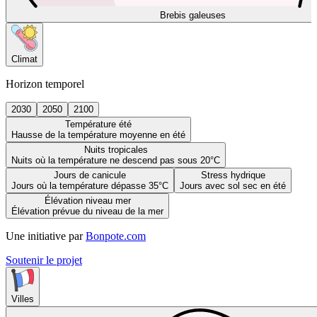
Brebis galeuses
Climat
Horizon temporel
2030
2050
2100
Température été
Hausse de la température moyenne en été
Nuits tropicales
Nuits où la température ne descend pas sous 20°C
Jours de canicule
Stress hydrique
Jours où la température dépasse 35°C
Jours avec sol sec en été
Élévation niveau mer
Élévation prévue du niveau de la mer
Une initiative par
Bonpote.com
Soutenir le projet
Villes