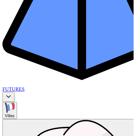
FUTURES
Villes