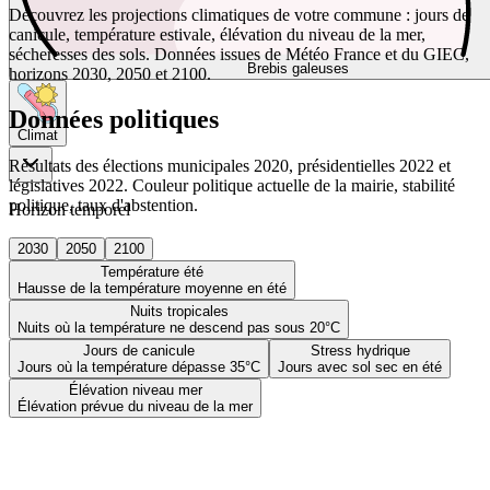
Découvrez les projections climatiques de votre commune : jours de
canicule, température estivale, élévation du niveau de la mer,
sécheresses des sols. Données issues de Météo France et du GIEC,
Brebis galeuses
horizons 2030, 2050 et 2100.
Données politiques
Climat
Résultats des élections municipales 2020, présidentielles 2022 et
législatives 2022. Couleur politique actuelle de la mairie, stabilité
politique, taux d'abstention.
Horizon temporel
2030
2050
2100
Température été
Hausse de la température moyenne en été
Nuits tropicales
Nuits où la température ne descend pas sous 20°C
Jours de canicule
Stress hydrique
Jours où la température dépasse 35°C
Jours avec sol sec en été
Élévation niveau mer
Élévation prévue du niveau de la mer