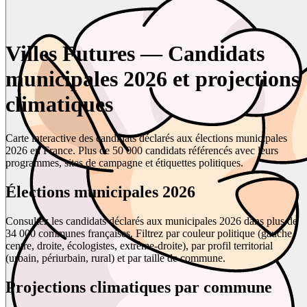
Villes Futures — Candidats
municipales 2026 et projections
climatiques
Carte interactive des candidats déclarés aux élections municipales
2026 en France. Plus de 50 000 candidats référencés avec leurs
programmes, sites de campagne et étiquettes politiques.
Élections municipales 2026
Consultez les candidats déclarés aux municipales 2026 dans plus de
34 000 communes françaises. Filtrez par couleur politique (gauche,
centre, droite, écologistes, extrême-droite), par profil territorial
(urbain, périurbain, rural) et par taille de commune.
Projections climatiques par commune