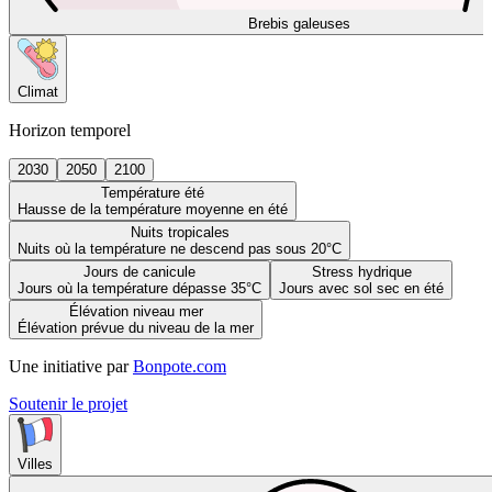
Brebis galeuses
Climat
Horizon temporel
2030
2050
2100
Température été
Hausse de la température moyenne en été
Nuits tropicales
Nuits où la température ne descend pas sous 20°C
Jours de canicule
Stress hydrique
Jours où la température dépasse 35°C
Jours avec sol sec en été
Élévation niveau mer
Élévation prévue du niveau de la mer
Une initiative par
Bonpote.com
Soutenir le projet
Villes