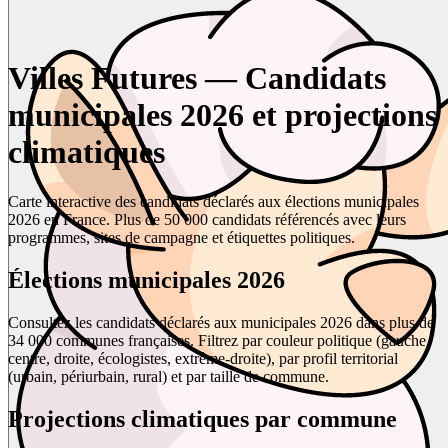
Villes Futures — Candidats
municipales 2026 et projections
climatiques
Carte interactive des candidats déclarés aux élections municipales
2026 en France. Plus de 50 000 candidats référencés avec leurs
programmes, sites de campagne et étiquettes politiques.
Élections municipales 2026
Consultez les candidats déclarés aux municipales 2026 dans plus de
34 000 communes françaises. Filtrez par couleur politique (gauche,
centre, droite, écologistes, extrême-droite), par profil territorial
(urbain, périurbain, rural) et par taille de commune.
Projections climatiques par commune