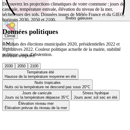
Découvrez les projections climatiques de votre commune : jours de
canicule, température estivale, élévation du niveau de la mer,
sécheresses des sols. Données issues de Météo France et du GIEC,
Brebis galeuses
horizons 2030, 2050 et 2100.
Données politiques
Climat
Résultats des élections municipales 2020, présidentielles 2022 et
législatives 2022. Couleur politique actuelle de la mairie, stabilité
politique, taux d'abstention.
Horizon temporel
2030
2050
2100
Température été
Hausse de la température moyenne en été
Nuits tropicales
Nuits où la température ne descend pas sous 20°C
Jours de canicule
Stress hydrique
Jours où la température dépasse 35°C
Jours avec sol sec en été
Élévation niveau mer
Élévation prévue du niveau de la mer