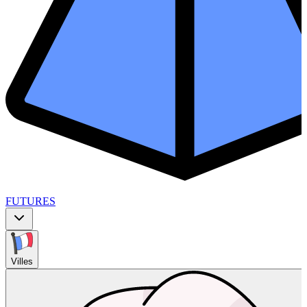
FUTURES
Villes