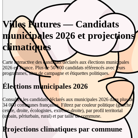
Villes Futures — Candidats
municipales 2026 et projections
climatiques
Carte interactive des candidats déclarés aux élections municipales
2026 en France. Plus de 50 000 candidats référencés avec leurs
programmes, sites de campagne et étiquettes politiques.
Élections municipales 2026
Consultez les candidats déclarés aux municipales 2026 dans plus de
34 000 communes françaises. Filtrez par couleur politique (gauche,
centre, droite, écologistes, extrême-droite), par profil territorial
(urbain, périurbain, rural) et par taille de commune.
Projections climatiques par commune