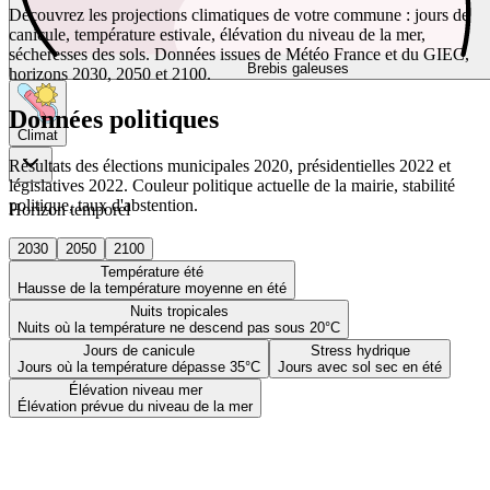
Découvrez les projections climatiques de votre commune : jours de
canicule, température estivale, élévation du niveau de la mer,
sécheresses des sols. Données issues de Météo France et du GIEC,
Brebis galeuses
horizons 2030, 2050 et 2100.
Données politiques
Climat
Résultats des élections municipales 2020, présidentielles 2022 et
législatives 2022. Couleur politique actuelle de la mairie, stabilité
politique, taux d'abstention.
Horizon temporel
2030
2050
2100
Température été
Hausse de la température moyenne en été
Nuits tropicales
Nuits où la température ne descend pas sous 20°C
Jours de canicule
Stress hydrique
Jours où la température dépasse 35°C
Jours avec sol sec en été
Élévation niveau mer
Élévation prévue du niveau de la mer