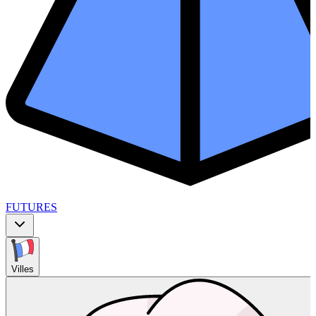
FUTURES
Villes