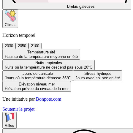
Brebis galeuses
Climat
Horizon temporel
2030
2050
2100
Température été
Hausse de la température moyenne en été
Nuits tropicales
Nuits où la température ne descend pas sous 20°C
Jours de canicule
Stress hydrique
Jours où la température dépasse 35°C
Jours avec sol sec en été
Élévation niveau mer
Élévation prévue du niveau de la mer
Une initiative par
Bonpote.com
Soutenir le projet
Villes