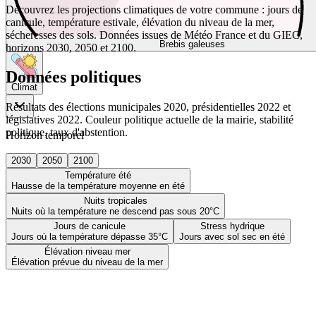
Découvrez les projections climatiques de votre commune : jours de
canicule, température estivale, élévation du niveau de la mer,
sécheresses des sols. Données issues de Météo France et du GIEC,
Brebis galeuses
horizons 2030, 2050 et 2100.
Données politiques
Climat
Résultats des élections municipales 2020, présidentielles 2022 et
législatives 2022. Couleur politique actuelle de la mairie, stabilité
politique, taux d'abstention.
Horizon temporel
2030
2050
2100
Température été
Hausse de la température moyenne en été
Nuits tropicales
Nuits où la température ne descend pas sous 20°C
Jours de canicule
Stress hydrique
Jours où la température dépasse 35°C
Jours avec sol sec en été
Élévation niveau mer
Élévation prévue du niveau de la mer