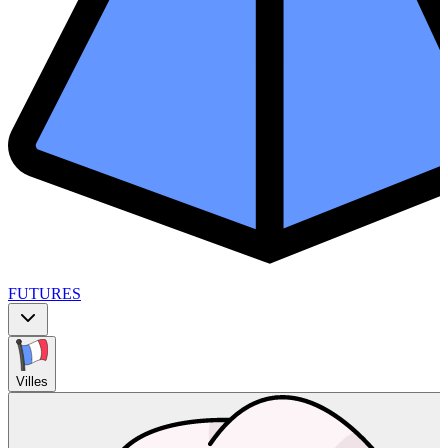
FUTURES
Villes