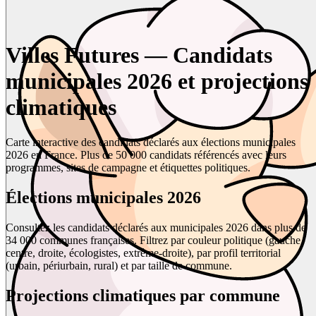
Villes Futures — Candidats
municipales 2026 et projections
climatiques
Carte interactive des candidats déclarés aux élections municipales
2026 en France. Plus de 50 000 candidats référencés avec leurs
programmes, sites de campagne et étiquettes politiques.
Élections municipales 2026
Consultez les candidats déclarés aux municipales 2026 dans plus de
34 000 communes françaises. Filtrez par couleur politique (gauche,
centre, droite, écologistes, extrême-droite), par profil territorial
(urbain, périurbain, rural) et par taille de commune.
Projections climatiques par commune