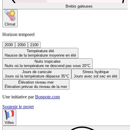
Brebis galeuses
Climat
Horizon temporel
2030
2050
2100
Température été
Hausse de la température moyenne en été
Nuits tropicales
Nuits où la température ne descend pas sous 20°C
Jours de canicule
Stress hydrique
Jours où la température dépasse 35°C
Jours avec sol sec en été
Élévation niveau mer
Élévation prévue du niveau de la mer
Une initiative par
Bonpote.com
Soutenir le projet
Villes