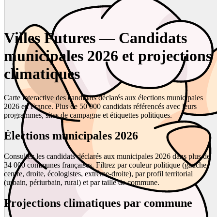
Villes Futures — Candidats
municipales 2026 et projections
climatiques
Carte interactive des candidats déclarés aux élections municipales
2026 en France. Plus de 50 000 candidats référencés avec leurs
programmes, sites de campagne et étiquettes politiques.
Élections municipales 2026
Consultez les candidats déclarés aux municipales 2026 dans plus de
34 000 communes françaises. Filtrez par couleur politique (gauche,
centre, droite, écologistes, extrême-droite), par profil territorial
(urbain, périurbain, rural) et par taille de commune.
Projections climatiques par commune