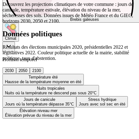
Découvrez les projections climatiques de votre commune : jours de
canicule, température estivale, élévation du niveau de la mer,
sécheresses des sols. Données issues de Météo France et du GIEC,
Brebis galeuses
horizons 2030, 2050 et 2100.
Données politiques
Climat
Résultats des élections municipales 2020, présidentielles 2022 et
législatives 2022. Couleur politique actuelle de la mairie, stabilité
politique, taux d'abstention.
Horizon temporel
2030
2050
2100
Température été
Hausse de la température moyenne en été
Nuits tropicales
Nuits où la température ne descend pas sous 20°C
Jours de canicule
Stress hydrique
Jours où la température dépasse 35°C
Jours avec sol sec en été
Élévation niveau mer
Élévation prévue du niveau de la mer