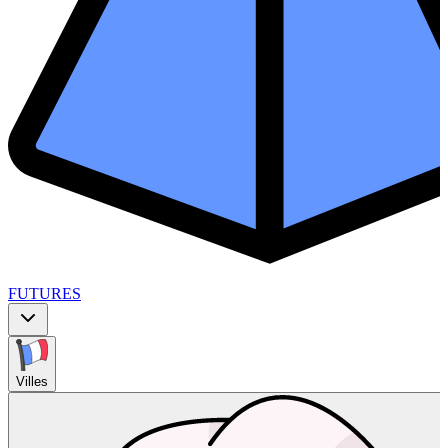
FUTURES
Villes