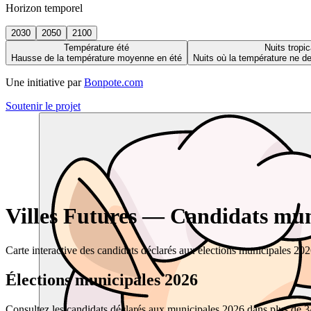
Horizon temporel
2030
2050
2100
Température été
Nuits tropic
Hausse de la température moyenne en été
Nuits où la température ne 
Une initiative par
Bonpote.com
Soutenir le projet
Villes Futures — Candidats muni
Carte interactive des candidats déclarés aux élections municipales 20
Élections municipales 2026
Consultez les candidats déclarés aux municipales 2026 dans plus de 34 0