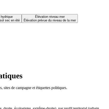
 hydrique
Élévation niveau mer
sol sec en été
Élévation prévue du niveau de la mer
atiques
 sites de campagne et étiquettes politiques.
oite, écologistes, extrême-droite), par profil territorial (urbain,