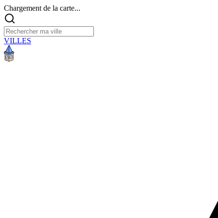
Chargement de la carte...
VILLES