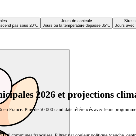
ales
Jours de canicule
Stress
descend pas sous 20°C
Jours où la température dépasse 35°C
Jours avec 
cipales 2026 et projections clim
26 en France. Plus de 50 000 candidats référencés avec leurs programmes,
00 communes françaises. Filtrez par couleur politique (gauche, centre, dr