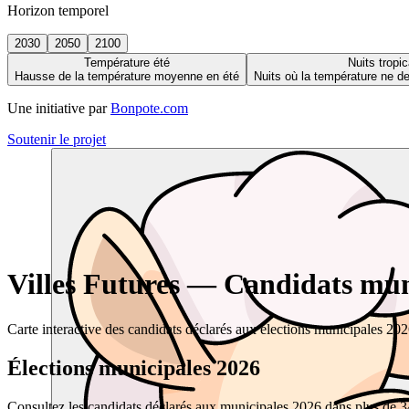
Horizon temporel
2030
2050
2100
Température été
Nuits tropic
Hausse de la température moyenne en été
Nuits où la température ne 
Une initiative par
Bonpote.com
Soutenir le projet
Villes Futures — Candidats muni
Carte interactive des candidats déclarés aux élections municipales 20
Élections municipales 2026
Consultez les candidats déclarés aux municipales 2026 dans plus de 34 0