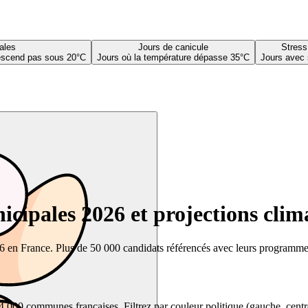
ales
Jours de canicule
Stress
descend pas sous 20°C
Jours où la température dépasse 35°C
Jours avec 
cipales 2026 et projections clim
26 en France. Plus de 50 000 candidats référencés avec leurs programmes,
00 communes françaises. Filtrez par couleur politique (gauche, centre, dr