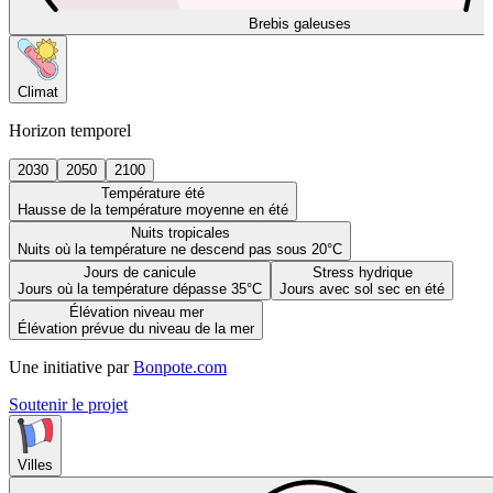
Brebis galeuses
Climat
Horizon temporel
2030
2050
2100
Température été
Hausse de la température moyenne en été
Nuits tropicales
Nuits où la température ne descend pas sous 20°C
Jours de canicule
Stress hydrique
Jours où la température dépasse 35°C
Jours avec sol sec en été
Élévation niveau mer
Élévation prévue du niveau de la mer
Une initiative par
Bonpote.com
Soutenir le projet
Villes