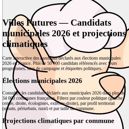
Villes Futures — Candidats
municipales 2026 et projections
climatiques
Carte interactive des candidats déclarés aux élections municipales
2026 en France. Plus de 50 000 candidats référencés avec leurs
programmes, sites de campagne et étiquettes politiques.
Élections municipales 2026
Consultez les candidats déclarés aux municipales 2026 dans plus de
34 000 communes françaises. Filtrez par couleur politique (gauche,
centre, droite, écologistes, extrême-droite), par profil territorial
(urbain, périurbain, rural) et par taille de commune.
Projections climatiques par commune