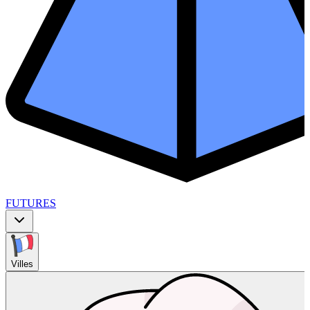
FUTURES
Villes