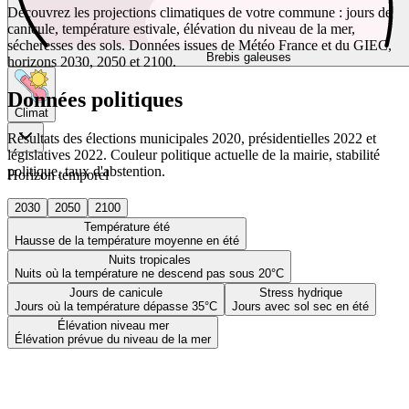
Découvrez les projections climatiques de votre commune : jours de
canicule, température estivale, élévation du niveau de la mer,
sécheresses des sols. Données issues de Météo France et du GIEC,
Brebis galeuses
horizons 2030, 2050 et 2100.
Données politiques
Climat
Résultats des élections municipales 2020, présidentielles 2022 et
législatives 2022. Couleur politique actuelle de la mairie, stabilité
politique, taux d'abstention.
Horizon temporel
2030
2050
2100
Température été
Hausse de la température moyenne en été
Nuits tropicales
Nuits où la température ne descend pas sous 20°C
Jours de canicule
Stress hydrique
Jours où la température dépasse 35°C
Jours avec sol sec en été
Élévation niveau mer
Élévation prévue du niveau de la mer