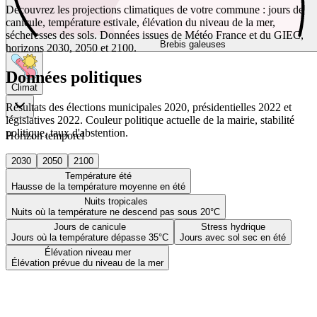
Découvrez les projections climatiques de votre commune : jours de
canicule, température estivale, élévation du niveau de la mer,
sécheresses des sols. Données issues de Météo France et du GIEC,
Brebis galeuses
horizons 2030, 2050 et 2100.
Données politiques
Climat
Résultats des élections municipales 2020, présidentielles 2022 et
législatives 2022. Couleur politique actuelle de la mairie, stabilité
politique, taux d'abstention.
Horizon temporel
2030
2050
2100
Température été
Hausse de la température moyenne en été
Nuits tropicales
Nuits où la température ne descend pas sous 20°C
Jours de canicule
Stress hydrique
Jours où la température dépasse 35°C
Jours avec sol sec en été
Élévation niveau mer
Élévation prévue du niveau de la mer