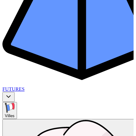
FUTURES
Villes