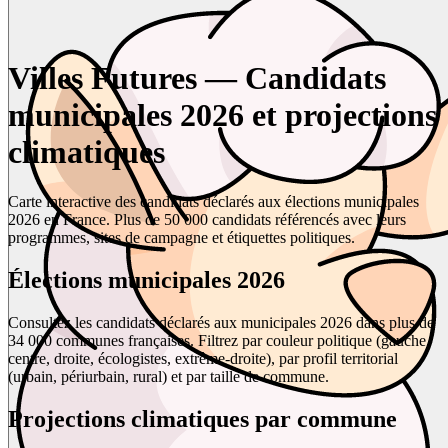
Villes Futures — Candidats
municipales 2026 et projections
climatiques
Carte interactive des candidats déclarés aux élections municipales
2026 en France. Plus de 50 000 candidats référencés avec leurs
programmes, sites de campagne et étiquettes politiques.
Élections municipales 2026
Consultez les candidats déclarés aux municipales 2026 dans plus de
34 000 communes françaises. Filtrez par couleur politique (gauche,
centre, droite, écologistes, extrême-droite), par profil territorial
(urbain, périurbain, rural) et par taille de commune.
Projections climatiques par commune