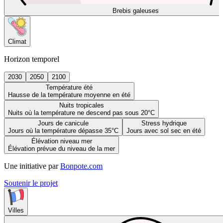
Brebis galeuses
Climat
Horizon temporel
2030
2050
2100
Température été
Hausse de la température moyenne en été
Nuits tropicales
Nuits où la température ne descend pas sous 20°C
Jours de canicule
Stress hydrique
Jours où la température dépasse 35°C
Jours avec sol sec en été
Élévation niveau mer
Élévation prévue du niveau de la mer
Une initiative par
Bonpote.com
Soutenir le projet
Villes