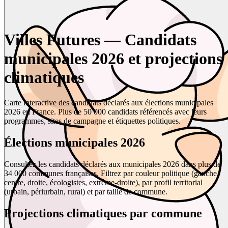
Villes Futures — Candidats
municipales 2026 et projections
climatiques
Carte interactive des candidats déclarés aux élections municipales
2026 en France. Plus de 50 000 candidats référencés avec leurs
programmes, sites de campagne et étiquettes politiques.
Élections municipales 2026
Consultez les candidats déclarés aux municipales 2026 dans plus de
34 000 communes françaises. Filtrez par couleur politique (gauche,
centre, droite, écologistes, extrême-droite), par profil territorial
(urbain, périurbain, rural) et par taille de commune.
Projections climatiques par commune