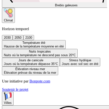
Brebis galeuses
Climat
Horizon temporel
2030
2050
2100
Température été
Hausse de la température moyenne en été
Nuits tropicales
Nuits où la température ne descend pas sous 20°C
Jours de canicule
Stress hydrique
Jours où la température dépasse 35°C
Jours avec sol sec en été
Élévation niveau mer
Élévation prévue du niveau de la mer
Une initiative par
Bonpote.com
Soutenir le projet
Villes