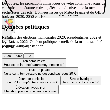
Découvrez les projections climatiques de votre commune : jours de
canicule, température estivale, élévation du niveau de la mer,
sécheresses des sols. Données issues de Météo France et du GIEC,
Brebis galeuses
horizons 2030, 2050 et 2100.
Données politiques
Climat
Résultats des élections municipales 2020, présidentielles 2022 et
législatives 2022. Couleur politique actuelle de la mairie, stabilité
politique, taux d'abstention.
Horizon temporel
2030
2050
2100
Température été
Hausse de la température moyenne en été
Nuits tropicales
Nuits où la température ne descend pas sous 20°C
Jours de canicule
Stress hydrique
Jours où la température dépasse 35°C
Jours avec sol sec en été
Élévation niveau mer
Élévation prévue du niveau de la mer