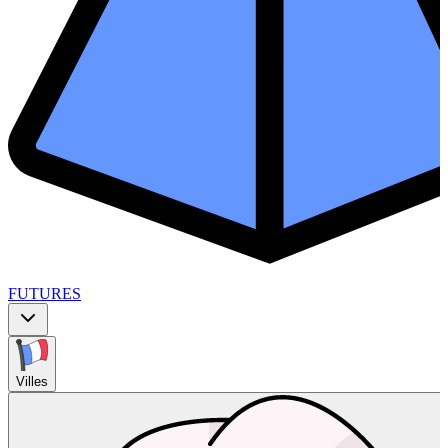
FUTURES
Villes