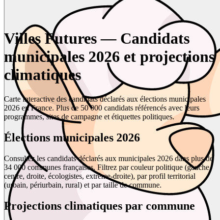
Villes Futures — Candidats
municipales 2026 et projections
climatiques
Carte interactive des candidats déclarés aux élections municipales
2026 en France. Plus de 50 000 candidats référencés avec leurs
programmes, sites de campagne et étiquettes politiques.
Élections municipales 2026
Consultez les candidats déclarés aux municipales 2026 dans plus de
34 000 communes françaises. Filtrez par couleur politique (gauche,
centre, droite, écologistes, extrême-droite), par profil territorial
(urbain, périurbain, rural) et par taille de commune.
Projections climatiques par commune