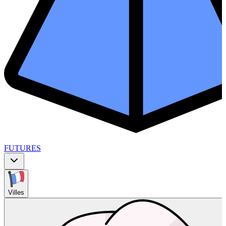
FUTURES
Villes