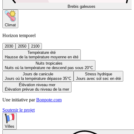
Brebis galeuses
Climat
Horizon temporel
2030
2050
2100
Température été
Hausse de la température moyenne en été
Nuits tropicales
Nuits où la température ne descend pas sous 20°C
Jours de canicule
Stress hydrique
Jours où la température dépasse 35°C
Jours avec sol sec en été
Élévation niveau mer
Élévation prévue du niveau de la mer
Une initiative par
Bonpote.com
Soutenir le projet
Villes