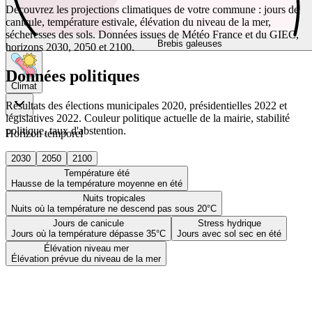
Découvrez les projections climatiques de votre commune : jours de
canicule, température estivale, élévation du niveau de la mer,
sécheresses des sols. Données issues de Météo France et du GIEC,
Brebis galeuses
horizons 2030, 2050 et 2100.
Données politiques
Climat
Résultats des élections municipales 2020, présidentielles 2022 et
législatives 2022. Couleur politique actuelle de la mairie, stabilité
politique, taux d'abstention.
Horizon temporel
2030
2050
2100
Température été
Hausse de la température moyenne en été
Nuits tropicales
Nuits où la température ne descend pas sous 20°C
Jours de canicule
Stress hydrique
Jours où la température dépasse 35°C
Jours avec sol sec en été
Élévation niveau mer
Élévation prévue du niveau de la mer