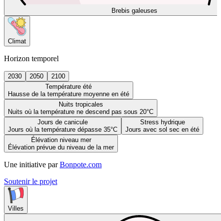
Brebis galeuses
Climat
Horizon temporel
2030
2050
2100
Température été
Hausse de la température moyenne en été
Nuits tropicales
Nuits où la température ne descend pas sous 20°C
Jours de canicule
Stress hydrique
Jours où la température dépasse 35°C
Jours avec sol sec en été
Élévation niveau mer
Élévation prévue du niveau de la mer
Une initiative par
Bonpote.com
Soutenir le projet
Villes