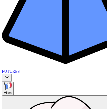
FUTURES
Villes