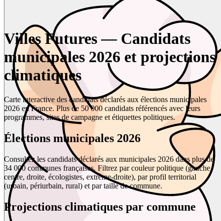
Villes Futures — Candidats
municipales 2026 et projections
climatiques
Carte interactive des candidats déclarés aux élections municipales
2026 en France. Plus de 50 000 candidats référencés avec leurs
programmes, sites de campagne et étiquettes politiques.
Élections municipales 2026
Consultez les candidats déclarés aux municipales 2026 dans plus de
34 000 communes françaises. Filtrez par couleur politique (gauche,
centre, droite, écologistes, extrême-droite), par profil territorial
(urbain, périurbain, rural) et par taille de commune.
Projections climatiques par commune