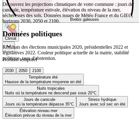
Découvrez les projections climatiques de votre commune : jours de
canicule, température estivale, élévation du niveau de la mer,
sécheresses des sols. Données issues de Météo France et du GIEC,
Brebis galeuses
horizons 2030, 2050 et 2100.
Données politiques
Climat
Résultats des élections municipales 2020, présidentielles 2022 et
législatives 2022. Couleur politique actuelle de la mairie, stabilité
politique, taux d'abstention.
Horizon temporel
2030
2050
2100
Température été
Hausse de la température moyenne en été
Nuits tropicales
Nuits où la température ne descend pas sous 20°C
Jours de canicule
Stress hydrique
Jours où la température dépasse 35°C
Jours avec sol sec en été
Élévation niveau mer
Élévation prévue du niveau de la mer