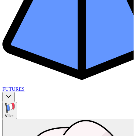
FUTURES
Villes