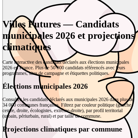
Villes Futures — Candidats
municipales 2026 et projections
climatiques
Carte interactive des candidats déclarés aux élections municipales
2026 en France. Plus de 50 000 candidats référencés avec leurs
programmes, sites de campagne et étiquettes politiques.
Élections municipales 2026
Consultez les candidats déclarés aux municipales 2026 dans plus de
34 000 communes françaises. Filtrez par couleur politique (gauche,
centre, droite, écologistes, extrême-droite), par profil territorial
(urbain, périurbain, rural) et par taille de commune.
Projections climatiques par commune