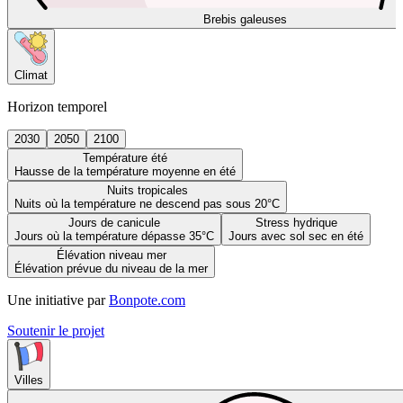
Brebis galeuses
Climat
Horizon temporel
2030
2050
2100
Température été
Hausse de la température moyenne en été
Nuits tropicales
Nuits où la température ne descend pas sous 20°C
Jours de canicule
Stress hydrique
Jours où la température dépasse 35°C
Jours avec sol sec en été
Élévation niveau mer
Élévation prévue du niveau de la mer
Une initiative par
Bonpote.com
Soutenir le projet
Villes