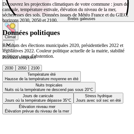
Découvrez les projections climatiques de votre commune : jours de
canicule, température estivale, élévation du niveau de la mer,
sécheresses des sols. Données issues de Météo France et du GIEC,
Brebis galeuses
horizons 2030, 2050 et 2100.
Données politiques
Climat
Résultats des élections municipales 2020, présidentielles 2022 et
législatives 2022. Couleur politique actuelle de la mairie, stabilité
politique, taux d'abstention.
Horizon temporel
2030
2050
2100
Température été
Hausse de la température moyenne en été
Nuits tropicales
Nuits où la température ne descend pas sous 20°C
Jours de canicule
Stress hydrique
Jours où la température dépasse 35°C
Jours avec sol sec en été
Élévation niveau mer
Élévation prévue du niveau de la mer