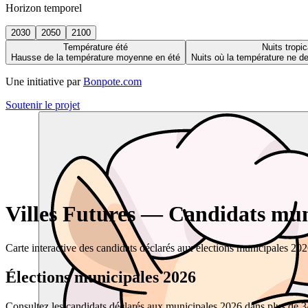
Horizon temporel
2030
2050
2100
Température été
Nuits tropic
Hausse de la température moyenne en été
Nuits où la température ne 
Une initiative par
Bonpote.com
Soutenir le projet
Villes Futures — Candidats muni
Carte interactive des candidats déclarés aux élections municipales 20
Élections municipales 2026
Consultez les candidats déclarés aux municipales 2026 dans plus de 34 0