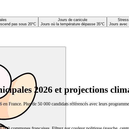
ales
Jours de canicule
Stress
descend pas sous 20°C
Jours où la température dépasse 35°C
Jours avec 
cipales 2026 et projections clim
26 en France. Plus de 50 000 candidats référencés avec leurs programmes,
00 communes françaises. Filtrez par couleur politique (gauche, centre, dr