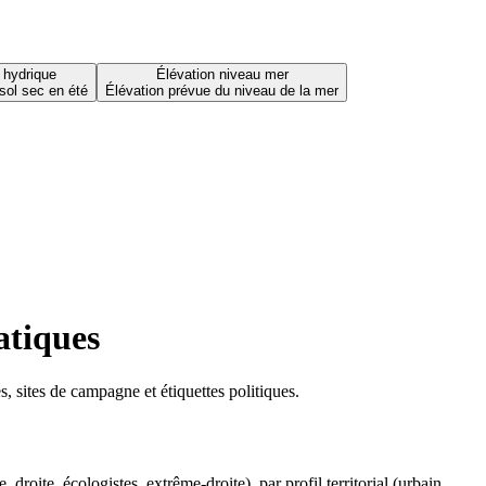
 hydrique
Élévation niveau mer
sol sec en été
Élévation prévue du niveau de la mer
atiques
 sites de campagne et étiquettes politiques.
oite, écologistes, extrême-droite), par profil territorial (urbain,