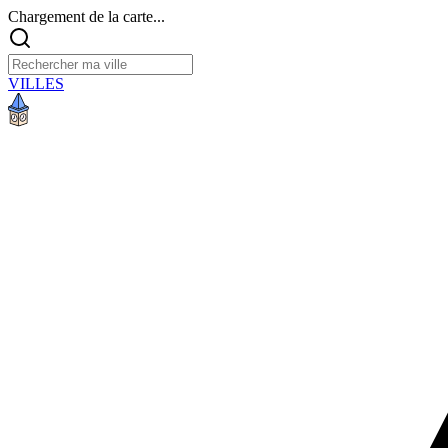
Chargement de la carte...
VILLES