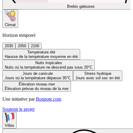
Brebis galeuses
Climat
Horizon temporel
2030
2050
2100
Température été
Hausse de la température moyenne en été
Nuits tropicales
Nuits où la température ne descend pas sous 20°C
Jours de canicule
Stress hydrique
Jours où la température dépasse 35°C
Jours avec sol sec en été
Élévation niveau mer
Élévation prévue du niveau de la mer
Une initiative par
Bonpote.com
Soutenir le projet
Villes