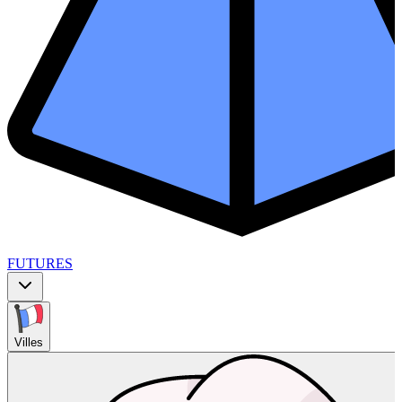
FUTURES
Villes