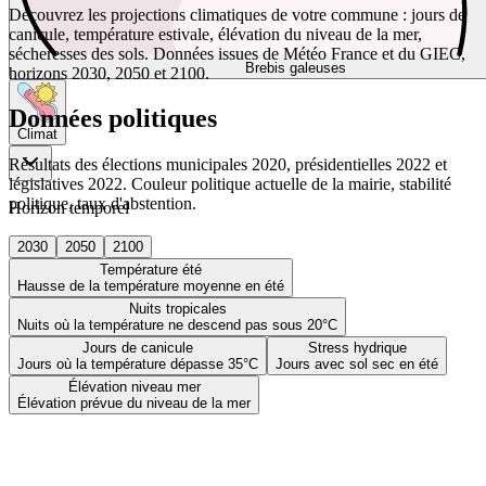
Découvrez les projections climatiques de votre commune : jours de
canicule, température estivale, élévation du niveau de la mer,
sécheresses des sols. Données issues de Météo France et du GIEC,
Brebis galeuses
horizons 2030, 2050 et 2100.
Données politiques
Climat
Résultats des élections municipales 2020, présidentielles 2022 et
législatives 2022. Couleur politique actuelle de la mairie, stabilité
politique, taux d'abstention.
Horizon temporel
2030
2050
2100
Température été
Hausse de la température moyenne en été
Nuits tropicales
Nuits où la température ne descend pas sous 20°C
Jours de canicule
Stress hydrique
Jours où la température dépasse 35°C
Jours avec sol sec en été
Élévation niveau mer
Élévation prévue du niveau de la mer