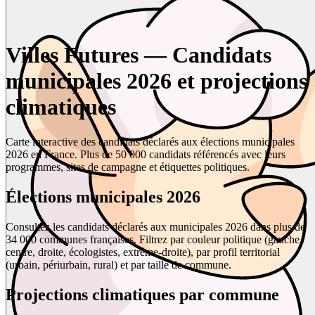
Villes Futures — Candidats
municipales 2026 et projections
climatiques
Carte interactive des candidats déclarés aux élections municipales
2026 en France. Plus de 50 000 candidats référencés avec leurs
programmes, sites de campagne et étiquettes politiques.
Élections municipales 2026
Consultez les candidats déclarés aux municipales 2026 dans plus de
34 000 communes françaises. Filtrez par couleur politique (gauche,
centre, droite, écologistes, extrême-droite), par profil territorial
(urbain, périurbain, rural) et par taille de commune.
Projections climatiques par commune