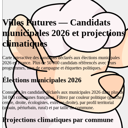
Villes Futures — Candidats
municipales 2026 et projections
climatiques
Carte interactive des candidats déclarés aux élections municipales
2026 en France. Plus de 50 000 candidats référencés avec leurs
programmes, sites de campagne et étiquettes politiques.
Élections municipales 2026
Consultez les candidats déclarés aux municipales 2026 dans plus de
34 000 communes françaises. Filtrez par couleur politique (gauche,
centre, droite, écologistes, extrême-droite), par profil territorial
(urbain, périurbain, rural) et par taille de commune.
Projections climatiques par commune