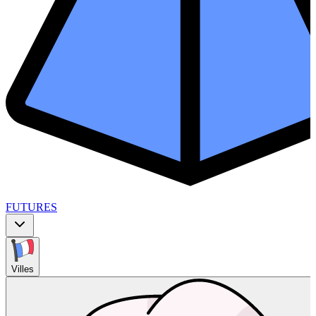
FUTURES
Villes