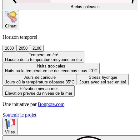
Brebis galeuses
Climat
Horizon temporel
2030
2050
2100
Température été
Hausse de la température moyenne en été
Nuits tropicales
Nuits où la température ne descend pas sous 20°C
Jours de canicule
Stress hydrique
Jours où la température dépasse 35°C
Jours avec sol sec en été
Élévation niveau mer
Élévation prévue du niveau de la mer
Une initiative par
Bonpote.com
Soutenir le projet
Villes