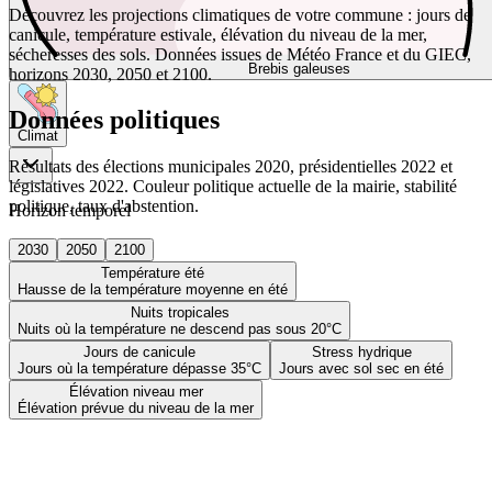
Découvrez les projections climatiques de votre commune : jours de
canicule, température estivale, élévation du niveau de la mer,
sécheresses des sols. Données issues de Météo France et du GIEC,
Brebis galeuses
horizons 2030, 2050 et 2100.
Données politiques
Climat
Résultats des élections municipales 2020, présidentielles 2022 et
législatives 2022. Couleur politique actuelle de la mairie, stabilité
politique, taux d'abstention.
Horizon temporel
2030
2050
2100
Température été
Hausse de la température moyenne en été
Nuits tropicales
Nuits où la température ne descend pas sous 20°C
Jours de canicule
Stress hydrique
Jours où la température dépasse 35°C
Jours avec sol sec en été
Élévation niveau mer
Élévation prévue du niveau de la mer