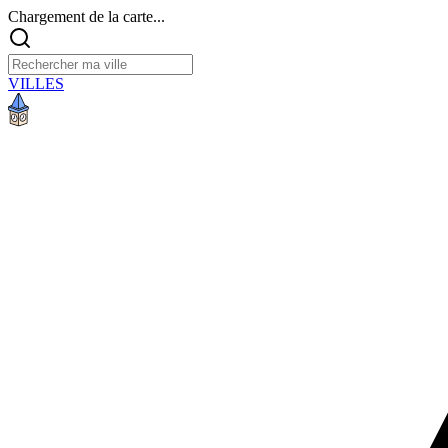
Chargement de la carte...
VILLES