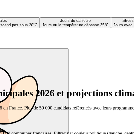
ales
Jours de canicule
Stress
descend pas sous 20°C
Jours où la température dépasse 35°C
Jours avec 
cipales 2026 et projections clim
26 en France. Plus de 50 000 candidats référencés avec leurs programmes,
00 communes françaises. Filtrez par couleur politique (gauche, centre, dr