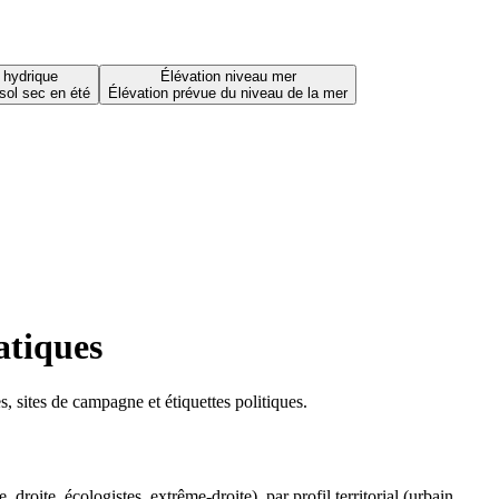
 hydrique
Élévation niveau mer
sol sec en été
Élévation prévue du niveau de la mer
atiques
 sites de campagne et étiquettes politiques.
oite, écologistes, extrême-droite), par profil territorial (urbain,