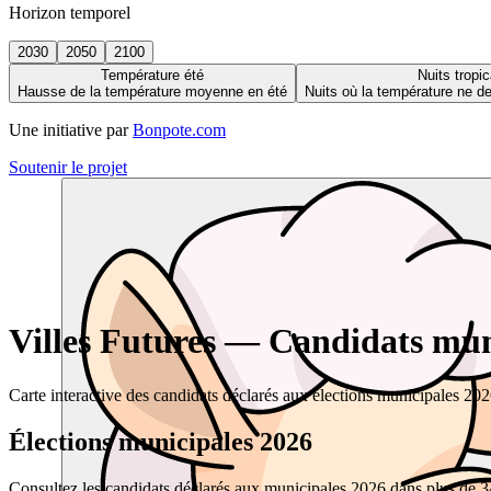
Horizon temporel
2030
2050
2100
Température été
Nuits tropic
Hausse de la température moyenne en été
Nuits où la température ne 
Une initiative par
Bonpote.com
Soutenir le projet
Villes Futures — Candidats muni
Carte interactive des candidats déclarés aux élections municipales 20
Élections municipales 2026
Consultez les candidats déclarés aux municipales 2026 dans plus de 34 0