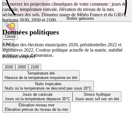
Découvrez les projections climatiques de votre commune : jours de
canicule, température estivale, élévation du niveau de la mer,
sécheresses des sols. Données issues de Météo France et du GIEC,
Brebis galeuses
horizons 2030, 2050 et 2100.
Données politiques
Climat
Résultats des élections municipales 2020, présidentielles 2022 et
législatives 2022. Couleur politique actuelle de la mairie, stabilité
politique, taux d'abstention.
Horizon temporel
2030
2050
2100
Température été
Hausse de la température moyenne en été
Nuits tropicales
Nuits où la température ne descend pas sous 20°C
Jours de canicule
Stress hydrique
Jours où la température dépasse 35°C
Jours avec sol sec en été
Élévation niveau mer
Élévation prévue du niveau de la mer