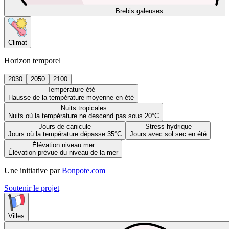
Brebis galeuses
Climat
Horizon temporel
2030
2050
2100
Température été
Hausse de la température moyenne en été
Nuits tropicales
Nuits où la température ne descend pas sous 20°C
Jours de canicule
Stress hydrique
Jours où la température dépasse 35°C
Jours avec sol sec en été
Élévation niveau mer
Élévation prévue du niveau de la mer
Une initiative par
Bonpote.com
Soutenir le projet
Villes