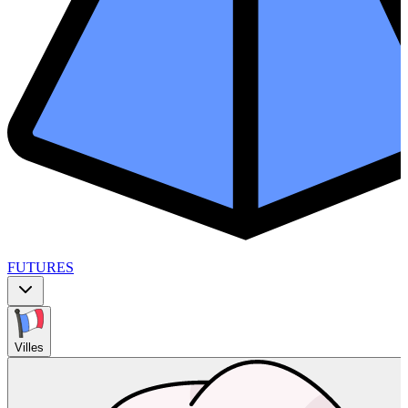
FUTURES
Villes