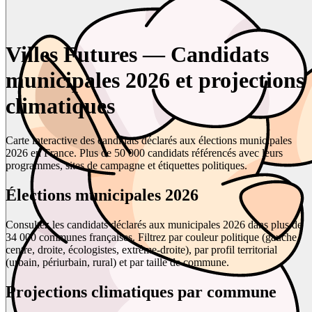
Villes Futures — Candidats
municipales 2026 et projections
climatiques
Carte interactive des candidats déclarés aux élections municipales
2026 en France. Plus de 50 000 candidats référencés avec leurs
programmes, sites de campagne et étiquettes politiques.
Élections municipales 2026
Consultez les candidats déclarés aux municipales 2026 dans plus de
34 000 communes françaises. Filtrez par couleur politique (gauche,
centre, droite, écologistes, extrême-droite), par profil territorial
(urbain, périurbain, rural) et par taille de commune.
Projections climatiques par commune