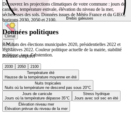
Découvrez les projections climatiques de votre commune : jours de
canicule, température estivale, élévation du niveau de la mer,
sécheresses des sols. Données issues de Météo France et du GIEC,
Brebis galeuses
horizons 2030, 2050 et 2100.
Données politiques
Climat
Résultats des élections municipales 2020, présidentielles 2022 et
législatives 2022. Couleur politique actuelle de la mairie, stabilité
politique, taux d'abstention.
Horizon temporel
2030
2050
2100
Température été
Hausse de la température moyenne en été
Nuits tropicales
Nuits où la température ne descend pas sous 20°C
Jours de canicule
Stress hydrique
Jours où la température dépasse 35°C
Jours avec sol sec en été
Élévation niveau mer
Élévation prévue du niveau de la mer