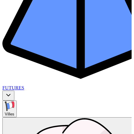
FUTURES
Villes