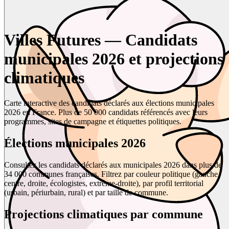
Villes Futures — Candidats
municipales 2026 et projections
climatiques
Carte interactive des candidats déclarés aux élections municipales
2026 en France. Plus de 50 000 candidats référencés avec leurs
programmes, sites de campagne et étiquettes politiques.
Élections municipales 2026
Consultez les candidats déclarés aux municipales 2026 dans plus de
34 000 communes françaises. Filtrez par couleur politique (gauche,
centre, droite, écologistes, extrême-droite), par profil territorial
(urbain, périurbain, rural) et par taille de commune.
Projections climatiques par commune