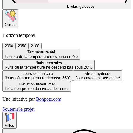
Brebis galeuses
Climat
Horizon temporel
2030
2050
2100
Température été
Hausse de la température moyenne en été
Nuits tropicales
Nuits où la température ne descend pas sous 20°C
Jours de canicule
Stress hydrique
Jours où la température dépasse 35°C
Jours avec sol sec en été
Élévation niveau mer
Élévation prévue du niveau de la mer
Une initiative par
Bonpote.com
Soutenir le projet
Villes