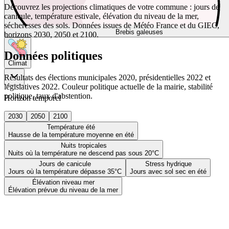
Découvrez les projections climatiques de votre commune : jours de
canicule, température estivale, élévation du niveau de la mer,
sécheresses des sols. Données issues de Météo France et du GIEC,
Brebis galeuses
horizons 2030, 2050 et 2100.
Données politiques
Climat
Résultats des élections municipales 2020, présidentielles 2022 et
législatives 2022. Couleur politique actuelle de la mairie, stabilité
politique, taux d'abstention.
Horizon temporel
2030
2050
2100
Température été
Hausse de la température moyenne en été
Nuits tropicales
Nuits où la température ne descend pas sous 20°C
Jours de canicule
Stress hydrique
Jours où la température dépasse 35°C
Jours avec sol sec en été
Élévation niveau mer
Élévation prévue du niveau de la mer