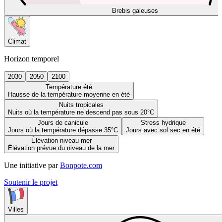
Brebis galeuses
Climat
Horizon temporel
2030
2050
2100
Température été
Hausse de la température moyenne en été
Nuits tropicales
Nuits où la température ne descend pas sous 20°C
Jours de canicule
Stress hydrique
Jours où la température dépasse 35°C
Jours avec sol sec en été
Élévation niveau mer
Élévation prévue du niveau de la mer
Une initiative par
Bonpote.com
Soutenir le projet
Villes