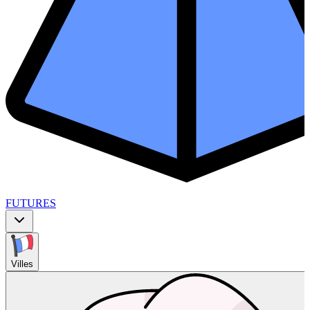
FUTURES
Villes