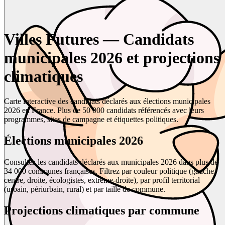
Villes Futures — Candidats
municipales 2026 et projections
climatiques
Carte interactive des candidats déclarés aux élections municipales
2026 en France. Plus de 50 000 candidats référencés avec leurs
programmes, sites de campagne et étiquettes politiques.
Élections municipales 2026
Consultez les candidats déclarés aux municipales 2026 dans plus de
34 000 communes françaises. Filtrez par couleur politique (gauche,
centre, droite, écologistes, extrême-droite), par profil territorial
(urbain, périurbain, rural) et par taille de commune.
Projections climatiques par commune