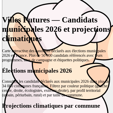
Villes Futures — Candidats
municipales 2026 et projections
climatiques
Carte interactive des candidats déclarés aux élections municipales
2026 en France. Plus de 50 000 candidats référencés avec leurs
programmes, sites de campagne et étiquettes politiques.
Élections municipales 2026
Consultez les candidats déclarés aux municipales 2026 dans plus de
34 000 communes françaises. Filtrez par couleur politique (gauche,
centre, droite, écologistes, extrême-droite), par profil territorial
(urbain, périurbain, rural) et par taille de commune.
Projections climatiques par commune