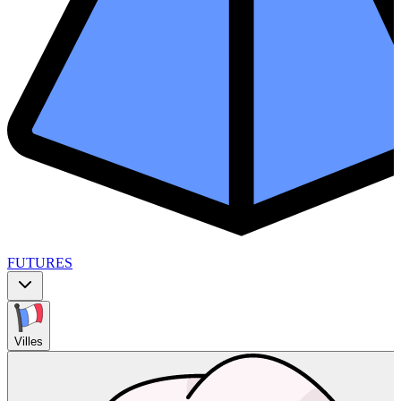
FUTURES
Villes