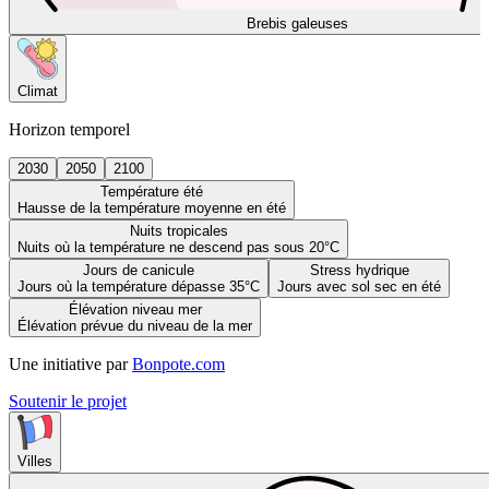
Brebis galeuses
Climat
Horizon temporel
2030
2050
2100
Température été
Hausse de la température moyenne en été
Nuits tropicales
Nuits où la température ne descend pas sous 20°C
Jours de canicule
Stress hydrique
Jours où la température dépasse 35°C
Jours avec sol sec en été
Élévation niveau mer
Élévation prévue du niveau de la mer
Une initiative par
Bonpote.com
Soutenir le projet
Villes