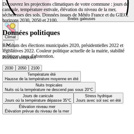
Découvrez les projections climatiques de votre commune : jours de
canicule, température estivale, élévation du niveau de la mer,
sécheresses des sols. Données issues de Météo France et du GIEC,
Brebis galeuses
horizons 2030, 2050 et 2100.
Données politiques
Climat
Résultats des élections municipales 2020, présidentielles 2022 et
législatives 2022. Couleur politique actuelle de la mairie, stabilité
politique, taux d'abstention.
Horizon temporel
2030
2050
2100
Température été
Hausse de la température moyenne en été
Nuits tropicales
Nuits où la température ne descend pas sous 20°C
Jours de canicule
Stress hydrique
Jours où la température dépasse 35°C
Jours avec sol sec en été
Élévation niveau mer
Élévation prévue du niveau de la mer