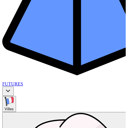
FUTURES
Villes