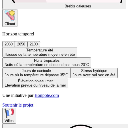
Brebis galeuses
Climat
Horizon temporel
2030
2050
2100
Température été
Hausse de la température moyenne en été
Nuits tropicales
Nuits où la température ne descend pas sous 20°C
Jours de canicule
Stress hydrique
Jours où la température dépasse 35°C
Jours avec sol sec en été
Élévation niveau mer
Élévation prévue du niveau de la mer
Une initiative par
Bonpote.com
Soutenir le projet
Villes