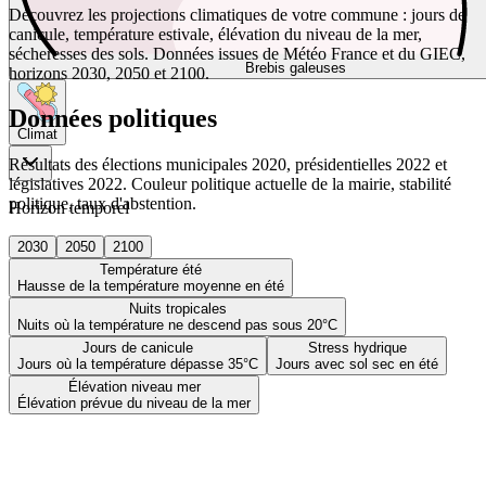
Découvrez les projections climatiques de votre commune : jours de
canicule, température estivale, élévation du niveau de la mer,
sécheresses des sols. Données issues de Météo France et du GIEC,
Brebis galeuses
horizons 2030, 2050 et 2100.
Données politiques
Climat
Résultats des élections municipales 2020, présidentielles 2022 et
législatives 2022. Couleur politique actuelle de la mairie, stabilité
politique, taux d'abstention.
Horizon temporel
2030
2050
2100
Température été
Hausse de la température moyenne en été
Nuits tropicales
Nuits où la température ne descend pas sous 20°C
Jours de canicule
Stress hydrique
Jours où la température dépasse 35°C
Jours avec sol sec en été
Élévation niveau mer
Élévation prévue du niveau de la mer