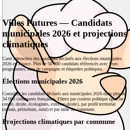
Villes Futures — Candidats
municipales 2026 et projections
climatiques
Carte interactive des candidats déclarés aux élections municipales
2026 en France. Plus de 50 000 candidats référencés avec leurs
programmes, sites de campagne et étiquettes politiques.
Élections municipales 2026
Consultez les candidats déclarés aux municipales 2026 dans plus de
34 000 communes françaises. Filtrez par couleur politique (gauche,
centre, droite, écologistes, extrême-droite), par profil territorial
(urbain, périurbain, rural) et par taille de commune.
Projections climatiques par commune