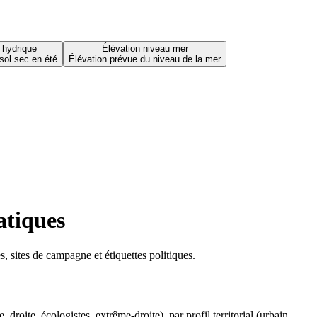
 hydrique
Élévation niveau mer
sol sec en été
Élévation prévue du niveau de la mer
atiques
 sites de campagne et étiquettes politiques.
oite, écologistes, extrême-droite), par profil territorial (urbain,