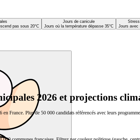
ales
Jours de canicule
Stress
descend pas sous 20°C
Jours où la température dépasse 35°C
Jours avec 
cipales 2026 et projections clim
26 en France. Plus de 50 000 candidats référencés avec leurs programmes,
00 communes françaises. Filtrez par couleur politique (gauche, centre, dr