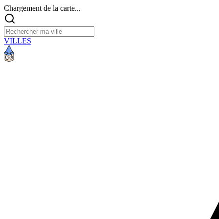
Chargement de la carte...
VILLES