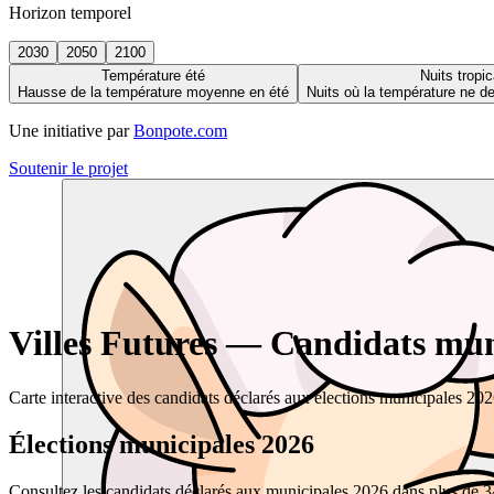
Horizon temporel
2030
2050
2100
Température été
Nuits tropic
Hausse de la température moyenne en été
Nuits où la température ne 
Une initiative par
Bonpote.com
Soutenir le projet
Villes Futures — Candidats muni
Carte interactive des candidats déclarés aux élections municipales 20
Élections municipales 2026
Consultez les candidats déclarés aux municipales 2026 dans plus de 34 0