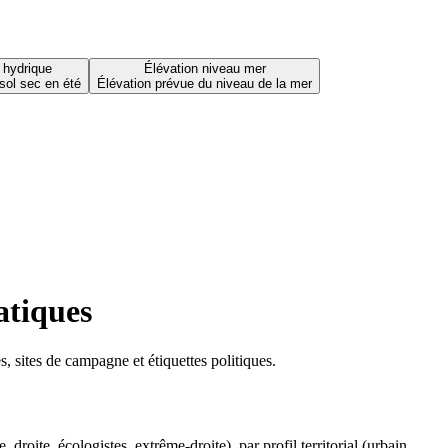
 hydrique
Élévation niveau mer
sol sec en été
Élévation prévue du niveau de la mer
atiques
 sites de campagne et étiquettes politiques.
oite, écologistes, extrême-droite), par profil territorial (urbain,