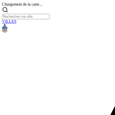
Chargement de la carte...
VILLES