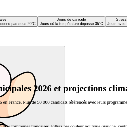
ales
Jours de canicule
Stress
descend pas sous 20°C
Jours où la température dépasse 35°C
Jours avec 
cipales 2026 et projections clim
26 en France. Plus de 50 000 candidats référencés avec leurs programmes,
00 communes françaises. Filtrez par couleur politique (gauche, centre, dr