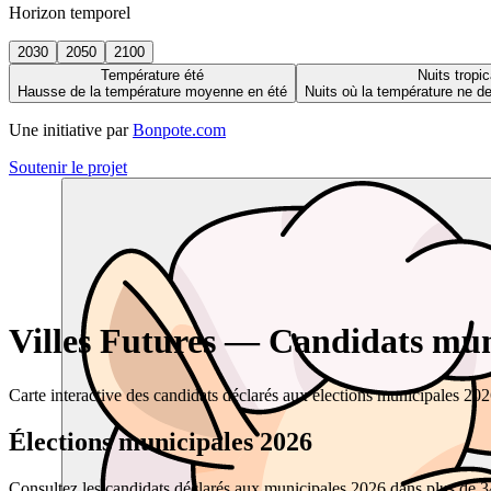
Horizon temporel
2030
2050
2100
Température été
Nuits tropic
Hausse de la température moyenne en été
Nuits où la température ne 
Une initiative par
Bonpote.com
Soutenir le projet
Villes Futures — Candidats muni
Carte interactive des candidats déclarés aux élections municipales 20
Élections municipales 2026
Consultez les candidats déclarés aux municipales 2026 dans plus de 34 0