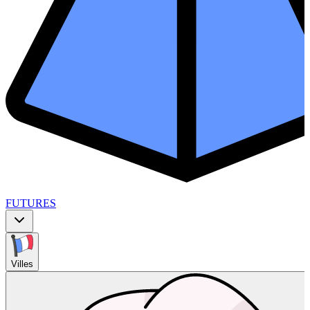
FUTURES
Villes