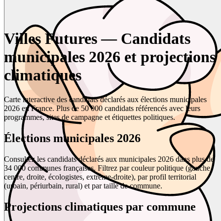
Villes Futures — Candidats
municipales 2026 et projections
climatiques
Carte interactive des candidats déclarés aux élections municipales
2026 en France. Plus de 50 000 candidats référencés avec leurs
programmes, sites de campagne et étiquettes politiques.
Élections municipales 2026
Consultez les candidats déclarés aux municipales 2026 dans plus de
34 000 communes françaises. Filtrez par couleur politique (gauche,
centre, droite, écologistes, extrême-droite), par profil territorial
(urbain, périurbain, rural) et par taille de commune.
Projections climatiques par commune