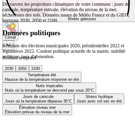
Découvrez les projections climatiques de votre commune : jours de
canicule, température estivale, élévation du niveau de la mer,
sécheresses des sols. Données issues de Météo France et du GIEC,
Brebis galeuses
horizons 2030, 2050 et 2100.
Données politiques
Climat
Résultats des élections municipales 2020, présidentielles 2022 et
législatives 2022. Couleur politique actuelle de la mairie, stabilité
politique, taux d'abstention.
Horizon temporel
2030
2050
2100
Température été
Hausse de la température moyenne en été
Nuits tropicales
Nuits où la température ne descend pas sous 20°C
Jours de canicule
Stress hydrique
Jours où la température dépasse 35°C
Jours avec sol sec en été
Élévation niveau mer
Élévation prévue du niveau de la mer