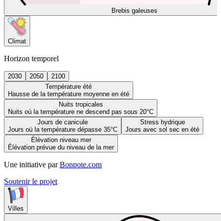
Brebis galeuses
Climat
Horizon temporel
2030
2050
2100
Température été
Hausse de la température moyenne en été
Nuits tropicales
Nuits où la température ne descend pas sous 20°C
Jours de canicule
Stress hydrique
Jours où la température dépasse 35°C
Jours avec sol sec en été
Élévation niveau mer
Élévation prévue du niveau de la mer
Une initiative par
Bonpote.com
Soutenir le projet
Villes