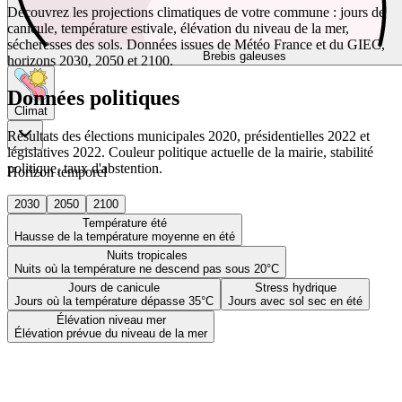
Découvrez les projections climatiques de votre commune : jours de
canicule, température estivale, élévation du niveau de la mer,
sécheresses des sols. Données issues de Météo France et du GIEC,
Brebis galeuses
horizons 2030, 2050 et 2100.
Données politiques
Climat
Résultats des élections municipales 2020, présidentielles 2022 et
législatives 2022. Couleur politique actuelle de la mairie, stabilité
politique, taux d'abstention.
Horizon temporel
2030
2050
2100
Température été
Hausse de la température moyenne en été
Nuits tropicales
Nuits où la température ne descend pas sous 20°C
Jours de canicule
Stress hydrique
Jours où la température dépasse 35°C
Jours avec sol sec en été
Élévation niveau mer
Élévation prévue du niveau de la mer