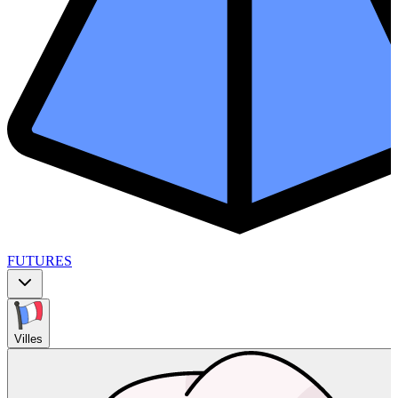
FUTURES
Villes