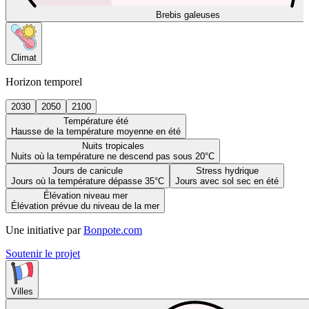
Brebis galeuses
Climat
Horizon temporel
2030
2050
2100
Température été
Hausse de la température moyenne en été
Nuits tropicales
Nuits où la température ne descend pas sous 20°C
Jours de canicule
Stress hydrique
Jours où la température dépasse 35°C
Jours avec sol sec en été
Élévation niveau mer
Élévation prévue du niveau de la mer
Une initiative par
Bonpote.com
Soutenir le projet
Villes