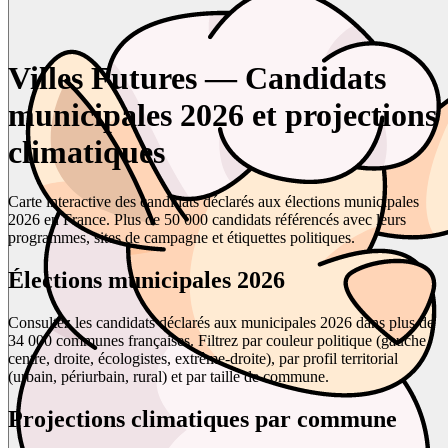
Villes Futures — Candidats
municipales 2026 et projections
climatiques
Carte interactive des candidats déclarés aux élections municipales
2026 en France. Plus de 50 000 candidats référencés avec leurs
programmes, sites de campagne et étiquettes politiques.
Élections municipales 2026
Consultez les candidats déclarés aux municipales 2026 dans plus de
34 000 communes françaises. Filtrez par couleur politique (gauche,
centre, droite, écologistes, extrême-droite), par profil territorial
(urbain, périurbain, rural) et par taille de commune.
Projections climatiques par commune