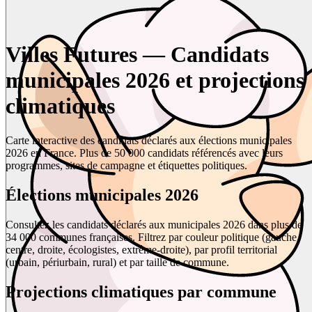
Villes Futures — Candidats
municipales 2026 et projections
climatiques
Carte interactive des candidats déclarés aux élections municipales
2026 en France. Plus de 50 000 candidats référencés avec leurs
programmes, sites de campagne et étiquettes politiques.
Élections municipales 2026
Consultez les candidats déclarés aux municipales 2026 dans plus de
34 000 communes françaises. Filtrez par couleur politique (gauche,
centre, droite, écologistes, extrême-droite), par profil territorial
(urbain, périurbain, rural) et par taille de commune.
Projections climatiques par commune