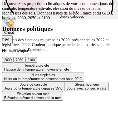
Découvrez les projections climatiques de votre commune : jours de
canicule, température estivale, élévation du niveau de la mer,
sécheresses des sols. Données issues de Météo France et du GIEC,
Brebis galeuses
horizons 2030, 2050 et 2100.
Données politiques
Climat
Résultats des élections municipales 2020, présidentielles 2022 et
législatives 2022. Couleur politique actuelle de la mairie, stabilité
politique, taux d'abstention.
Horizon temporel
2030
2050
2100
Température été
Hausse de la température moyenne en été
Nuits tropicales
Nuits où la température ne descend pas sous 20°C
Jours de canicule
Stress hydrique
Jours où la température dépasse 35°C
Jours avec sol sec en été
Élévation niveau mer
Élévation prévue du niveau de la mer