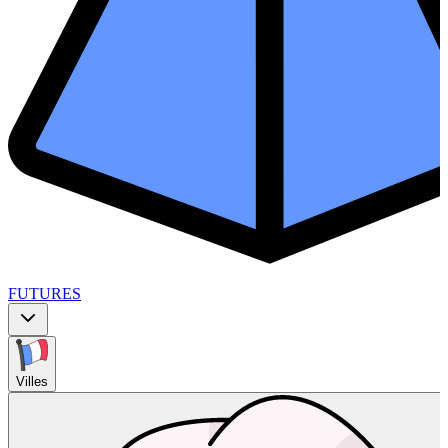
FUTURES
Villes