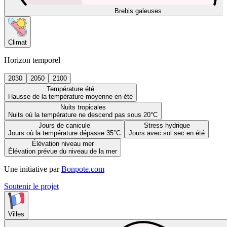
Brebis galeuses
Climat
Horizon temporel
2030
2050
2100
Température été
Hausse de la température moyenne en été
Nuits tropicales
Nuits où la température ne descend pas sous 20°C
Jours de canicule
Stress hydrique
Jours où la température dépasse 35°C
Jours avec sol sec en été
Élévation niveau mer
Élévation prévue du niveau de la mer
Une initiative par
Bonpote.com
Soutenir le projet
Villes